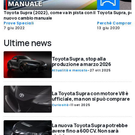
Toyota Supra (2022), come va in pista con il
Toyota Supra, per
nuovo cambio manuale
Prove Speciali
Perché Comprarl
7 giu 2022
13 giu 2020
Ultime news
Toyota Supra, stop alla
produzione a marzo 2026
Attualità e mercato
-
27 ott 2025
La Toyota Supra con motore V8 è
ufficiale, ma non si può comprare
Curiosità
-
11 set 2025
La nuova Toyota Supra potrebbe
avere fino a 600 CV. Non sarà