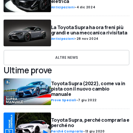
eletrica
Anticipazioni
-
4 dic 2024
La Toyota Supra ha ora freni più
grandi e una meccanica rivisitata
Anticipazioni
-
28 nov 2024
ALTRE NEWS
Ultime prove
Toyota Supra (2022), come va in
pista con il nuovo cambio
manuale
Prove Speciali
-
7 giu 2022
Toyota Supra, perché comprarla e
perché no
Perché Comprarla
-
13 giu 2020