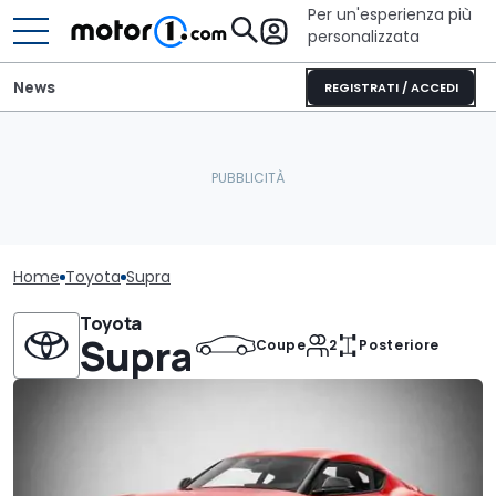
Per un'esperienza più
personalizzata
News
REGISTRATI / ACCEDI
Home
Toyota
Supra
Toyota
Supra
Coupe
2
Posteriore