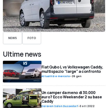
NEWS
FOTO
Ultime news
Fiat Qubo L vs Volkswagen Caddy,
multispazio "large" a confronto
Attualità e mercato
-
26 gen
Un camper da meno di 30.000
euro? Ecco Weekender 2 su base
Caddy
Caravan Salon Dussedorf
-
3 ott 2022