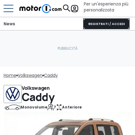
Per un'esperienza più
personalizzata
News
REGISTRATI / ACCEDI
Home
Volkswagen
Caddy
Volkswagen
Caddy
Monovolume
7
Anteriore