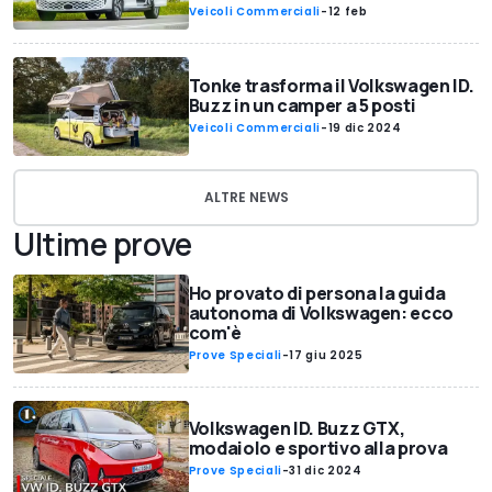
Veicoli Commerciali
-
12 feb
Tonke trasforma il Volkswagen ID.
Buzz in un camper a 5 posti
Veicoli Commerciali
-
19 dic 2024
ALTRE NEWS
Ultime prove
Ho provato di persona la guida
autonoma di Volkswagen: ecco
com'è
Prove Speciali
-
17 giu 2025
Volkswagen ID. Buzz GTX,
modaiolo e sportivo alla prova
Prove Speciali
-
31 dic 2024