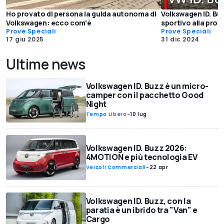
Ho provato di persona la guida autonoma di
Volkswagen ID. Bu
Volkswagen: ecco com'è
sportivo alla prov
Prove Speciali
Prove Speciali
17 giu 2025
31 dic 2024
Ultime news
Volkswagen ID. Buzz è un micro-
camper con il pacchetto Good
Night
Tempo Libero
-
10 lug
Volkswagen ID. Buzz 2026:
4MOTION e più tecnologia EV
Veicoli Commerciali
-
22 apr
Volkswagen ID. Buzz, con la
paratia è un ibrido tra "Van" e
Cargo