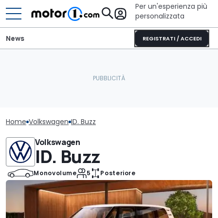
Per un'esperienza più
personalizzata
News
REGISTRATI / ACCEDI
Home
Volkswagen
ID. Buzz
Volkswagen
ID. Buzz
Monovolume
5
Posteriore