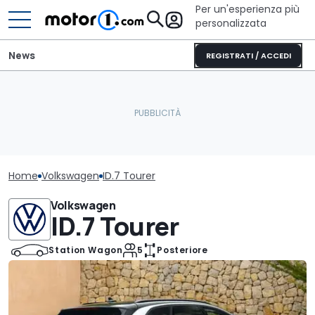
Per un'esperienza più
personalizzata
News
REGISTRATI / ACCEDI
Home
Volkswagen
ID.7 Tourer
Volkswagen
ID.7 Tourer
Station Wagon
5
Posteriore