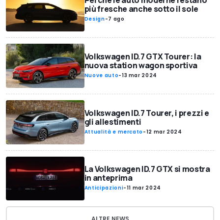
Perché le auto moderne restano
più fresche anche sotto il sole
Design
-
7 ago
Volkswagen ID.7 GTX Tourer: la
nuova station wagon sportiva
Nuove auto
-
13 mar 2024
Volkswagen ID.7 Tourer, i prezzi e
gli allestimenti
Attualità e mercato
-
12 mar 2024
La Volkswagen ID.7 GTX si mostra
in anteprima
Anticipazioni
-
11 mar 2024
ALTRE NEWS