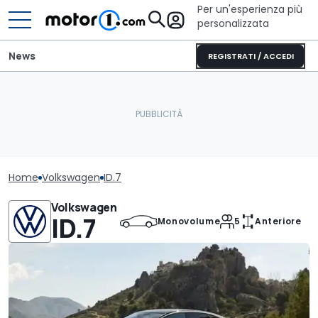
Per un'esperienza più
personalizzata
News
REGISTRATI / ACCEDI
Home
Volkswagen
ID.7
Volkswagen
ID.7
Monovolume
5
Anteriore