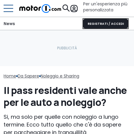
Per un'esperienza più
personalizzata
News
REGISTRATI / ACCEDI
Mercedes spiega perché
Noleggio socia
Stellantis vende il car
non teme le rivali cinesi di
100 euro: pro 
sharing di Free2move
lusso
della misura
Home
Da Sapere
Noleggio e Sharing
Il pass residenti vale anche
per le auto a noleggio?
Si, ma solo per quelle con noleggio a lungo
termine. Ecco tutto quello che c'è da sapere
per parcheggiare in tranquillità