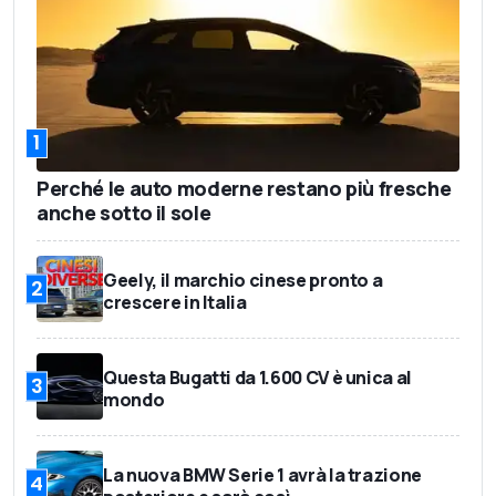
1
Perché le auto moderne restano più fresche
anche sotto il sole
Geely, il marchio cinese pronto a
2
crescere in Italia
Questa Bugatti da 1.600 CV è unica al
3
mondo
La nuova BMW Serie 1 avrà la trazione
4