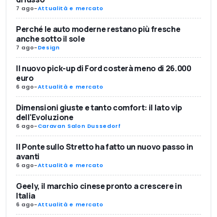
7 ago
-
Attualità e mercato
Perché le auto moderne restano più fresche
anche sotto il sole
7 ago
-
Design
Il nuovo pick-up di Ford costerà meno di 26.000
euro
6 ago
-
Attualità e mercato
Dimensioni giuste e tanto comfort: il lato vip
dell'Evoluzione
6 ago
-
Caravan Salon Dussedorf
Il Ponte sullo Stretto ha fatto un nuovo passo in
avanti
6 ago
-
Attualità e mercato
Geely, il marchio cinese pronto a crescere in
Italia
6 ago
-
Attualità e mercato