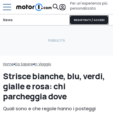
Per un'esperienza più
personalizzata
News
REGISTRATI / ACCEDI
Non partire senza vederli:
La Murciélago definitiva
i musei dell'auto più
esiste: è una SV con
La mappa dei t
spettacolari
cambio manuale
per l'estate 2
Home
Da Sapere
In Viaggio
Strisce bianche, blu, verdi,
gialle e rosa: chi
parcheggia dove
Quali sono e che regole hanno i posteggi