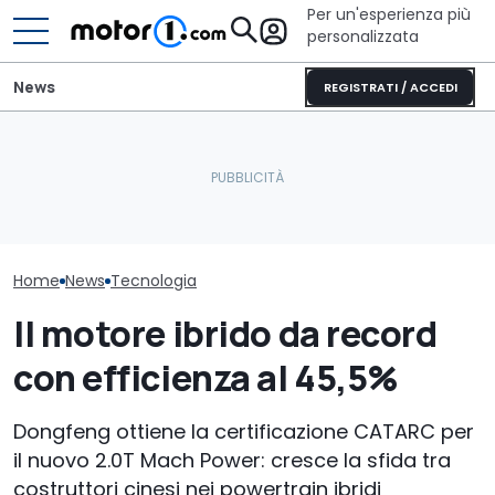
Per un'esperienza più
personalizzata
News
REGISTRATI / ACCEDI
Quasi 2.000 km con un
Pirelli sviluppa
pieno: il record del
La Toyota GR86 si
pneumatici pe
Qashqai e-POWER
aggiorna
Porsche Caye
Home
News
Tecnologia
Il motore ibrido da record
con efficienza al 45,5%
Dongfeng ottiene la certificazione CATARC per
il nuovo 2.0T Mach Power: cresce la sfida tra
costruttori cinesi nei powertrain ibridi