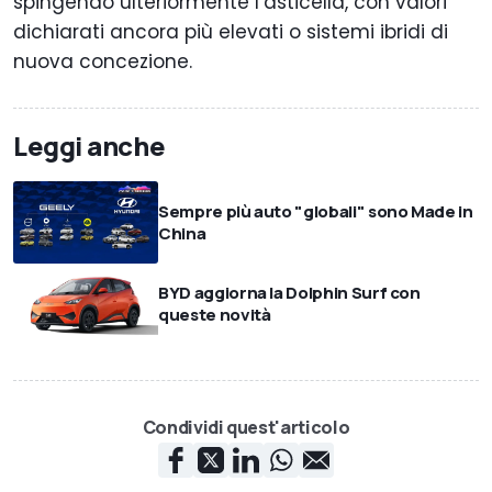
spingendo ulteriormente l’asticella, con valori
dichiarati ancora più elevati o sistemi ibridi di
nuova concezione.
Leggi anche
Sempre più auto "globali" sono Made in
China
BYD aggiorna la Dolphin Surf con
queste novità
Condividi quest'articolo