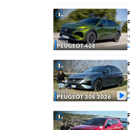
R
u
t
P
C
S
p
P