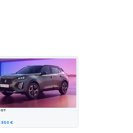
EOT
.950 €