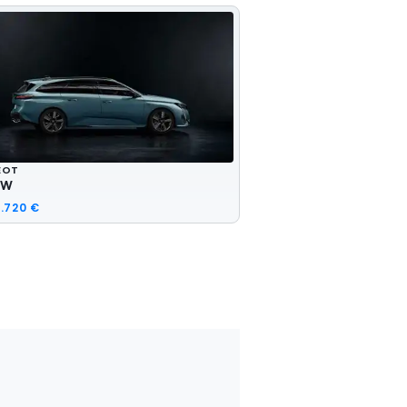
EOT
SW
.720 €