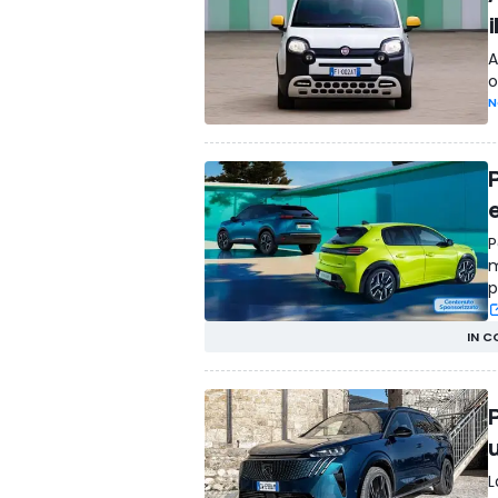
A
o
N
P
m
p
IN C
L