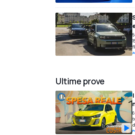
S
5
1
f
A
Ultime prove
I
E
t
d
P