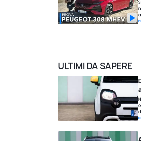
S
n
a
P
ULTIMI DA SAPERE
D
N
o
d
N