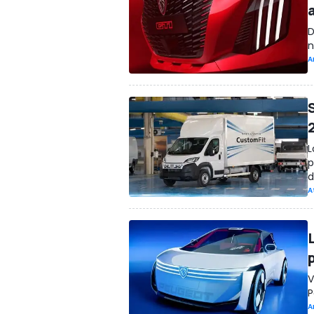
D
n
A
L
p
d
A
V
P
A