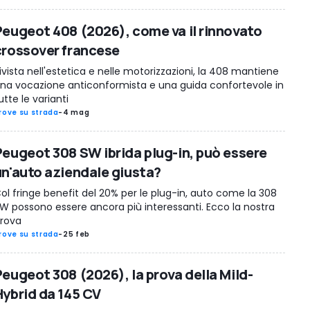
Peugeot 408 (2026), come va il rinnovato
crossover francese
ivista nell'estetica e nelle motorizzazioni, la 408 mantiene
na vocazione anticonformista e una guida confortevole in
utte le varianti
rove su strada
-
4 mag
Peugeot 308 SW ibrida plug-in, può essere
un'auto aziendale giusta?
ol fringe benefit del 20% per le plug-in, auto come la 308
W possono essere ancora più interessanti. Ecco la nostra
rova
rove su strada
-
25 feb
Peugeot 308 (2026), la prova della Mild-
Hybrid da 145 CV