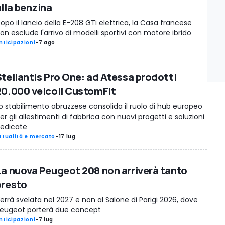
alla benzina
opo il lancio della E-208 GTi elettrica, la Casa francese
on esclude l'arrivo di modelli sportivi con motore ibrido
nticipazioni
-
7 ago
Stellantis Pro One: ad Atessa prodotti
20.000 veicoli CustomFit
o stabilimento abruzzese consolida il ruolo di hub europeo
er gli allestimenti di fabbrica con nuovi progetti e soluzioni
edicate
ttualità e mercato
-
17 lug
La nuova Peugeot 208 non arriverà tanto
presto
errà svelata nel 2027 e non al Salone di Parigi 2026, dove
eugeot porterà due concept
nticipazioni
-
7 lug