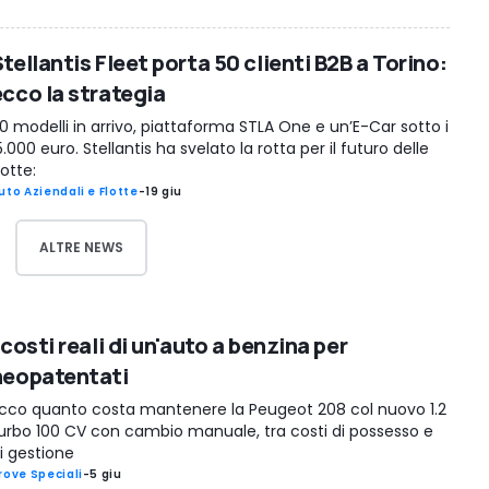
tellantis Fleet porta 50 clienti B2B a Torino:
ecco la strategia
0 modelli in arrivo, piattaforma STLA One e un’E-Car sotto i
5.000 euro. Stellantis ha svelato la rotta per il futuro delle
lotte:
uto Aziendali e Flotte
-
19 giu
ALTRE NEWS
 costi reali di un'auto a benzina per
neopatentati
cco quanto costa mantenere la Peugeot 208 col nuovo 1.2
urbo 100 CV con cambio manuale, tra costi di possesso e
i gestione
rove Speciali
-
5 giu