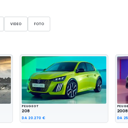
VIDEO
FOTO
PEUGEOT
PEUG
208
2008
DA
20.270 €
DA
25