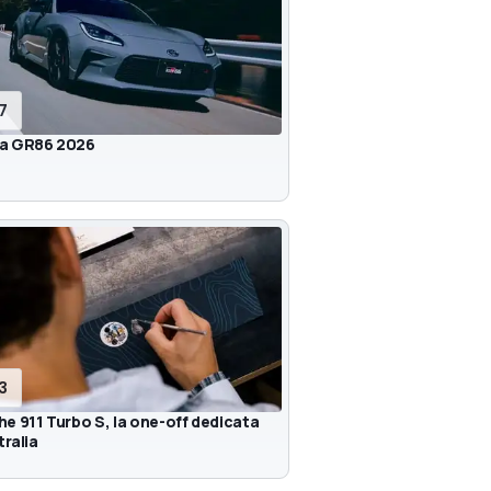
17
a GR86 2026
13
e 911 Turbo S, la one-off dedicata
tralia