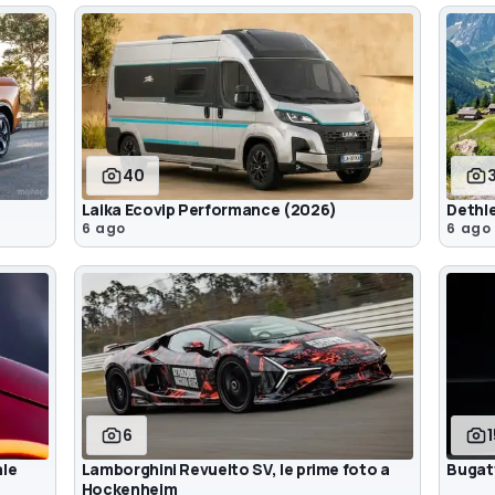
40
Laika Ecovip Performance (2026)
Dethle
6 ago
6 ago
6
ale
Lamborghini Revuelto SV, le prime foto a
Bugatt
Hockenheim