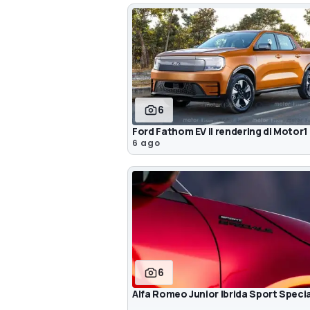
6
Ford Fathom EV il rendering di Motor1
6 ago
6
Alfa Romeo Junior Ibrida Sport Speci