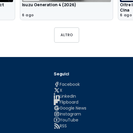
ct
Isuzu Generation 4 (2026)
Oltre 
Cina
6 ago
6 ago
ALTRO
Seguici
Facebook
X
LinkedIn
Flipboard
Google News
Instagram
YouTube
RSS