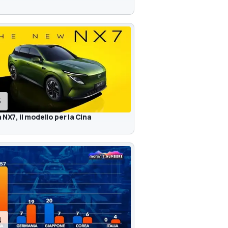
5
 NX7, il modello per la Cina
4