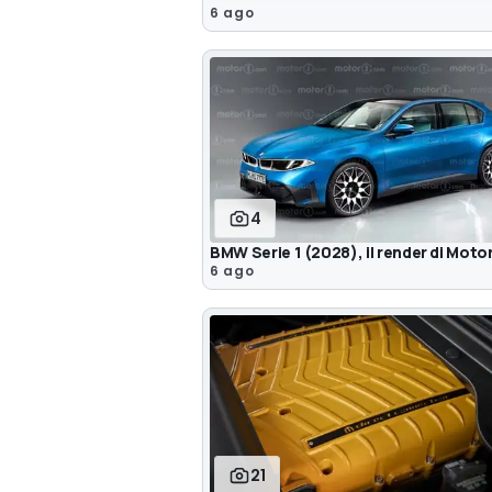
6 ago
4
BMW Serie 1 (2028), il render di Mot
6 ago
21