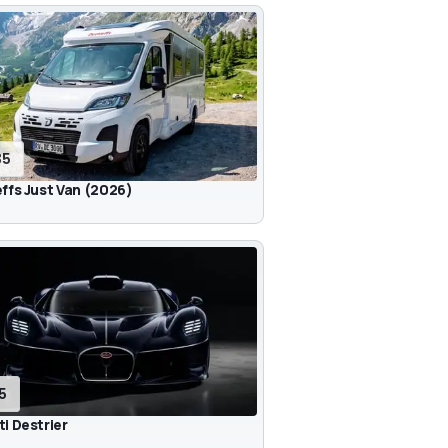
35
ffs Just Van (2026)
15
i Destrier