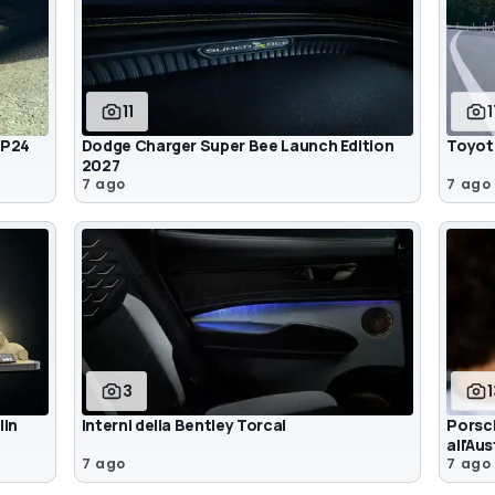
11
 P24
Dodge Charger Super Bee Launch Edition
Toyot
2027
7 ago
7 ago
3
lin
Interni della Bentley Torcal
Porsch
all'Aus
7 ago
7 ago