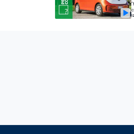
"
c
1