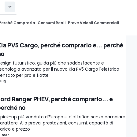
Perché Comprarla
Consumi Reali
Prove Veicoli Commerciali
prarlo
Pro e Contro
Kia PV5 Cargo, perché comprarlo e... perché
no
esign futuristico, guida più che soddosfacente e
ecnologia avanzata per il nuovo Kia PV5 Cargo l'elettrico
ensato per pro e flotte
 lug
Ford Ranger PHEV, perché comprarlo... e
perché no
l pick-up più venduto d’Europa si elettrifica senza cambiare
arattere. Alla prova: prestazioni, consumi, capacità di
arico e prezzo
8 mar