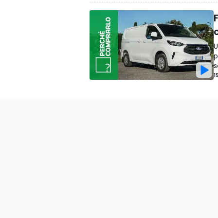
U
p
s
1