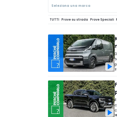
Seleziona una marca
TUTTI
Prove su strada
Prove Speciali
Perché Comprarla Classic
Perché Com
D
t
p
2
I
c
c
1