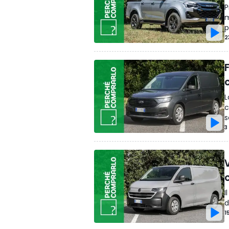
P
m
p
2
L
c
s
3
I
d
1