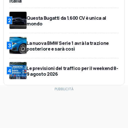
Italia
Questa Bugatti da 1.600 CV è unica al
2
mondo
La nuova BMW Serie 1 avrà la trazione
3
posteriore e sarà così
Le previsioni del traffico per il weekend 8-
4
9 agosto 2026