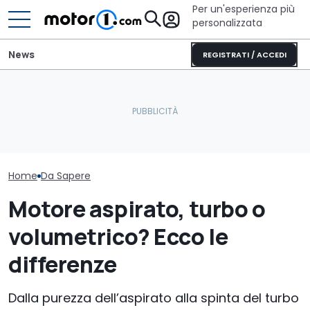
Per un'esperienza più
personalizzata
News
REGISTRATI / ACCEDI
Furgone elettrico batte
Il nuovo pick-up di Ford
Noleggio socia
diesel? Sì, ma a certe
costerà meno di 26.000
100 euro: pro 
condizioni
euro
della misura
Home
Da Sapere
Motore aspirato, turbo o
volumetrico? Ecco le
differenze
Dalla purezza dell’aspirato alla spinta del turbo