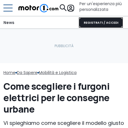
Per un'esperienza più
personalizzata
News
REGISTRATI / ACCEDI
A Roma arrivano i
Il nuovo pick-up di Ford
Università di Ba
parcheggi smart: come
costerà meno di 26.000
nuovo Short M
funzionano i sensori
euro
logistica
Home
Da Sapere
Mobilità e Logistica
Come scegliere i furgoni
elettrici per le consegne
urbane
Vi spieghiamo come scegliere il modello giusto