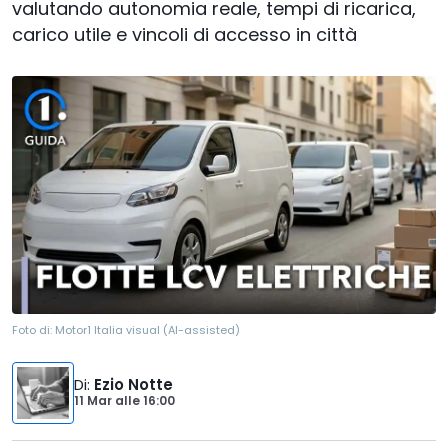
valutando autonomia reale, tempi di ricarica,
carico utile e vincoli di accesso in città
Foto di:
Motor1 Italia visual (AI-assisted)
Di
:
Ezio Notte
11 Mar
alle
16:00