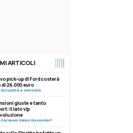
IMI ARTICOLI
ovo pick-up di Ford costerà
di 26.000 euro
-
Attualità e mercato
sioni giuste e tanto
rt: il lato vip
Evoluzione
-
Caravan Salon Dussedorf
nte sullo Stretto ha fatto un