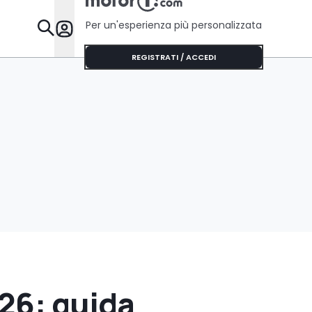
Per un'esperienza più personalizzata
Da Sapere
REGISTRATI / ACCEDI
26: guida