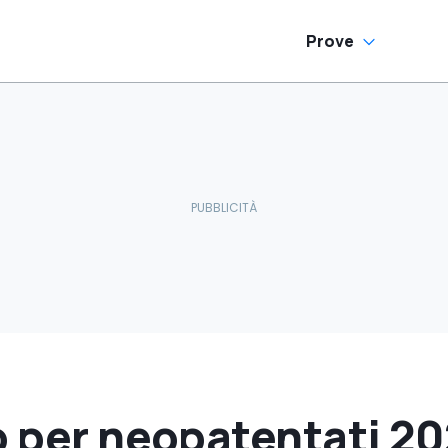
Prove
o per neopatentati 20