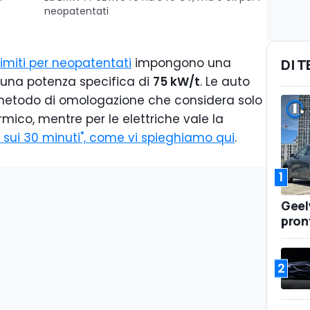
neopatentati
limiti per neopatentati
impongono una
DI 
una potenza specifica di
75 kW/t
. Le auto
 metodo di omologazione che considera solo
ico, mentre per le elettriche vale la
sui 30 minuti", come vi spieghiamo qui
.
1
Geel
pront
2