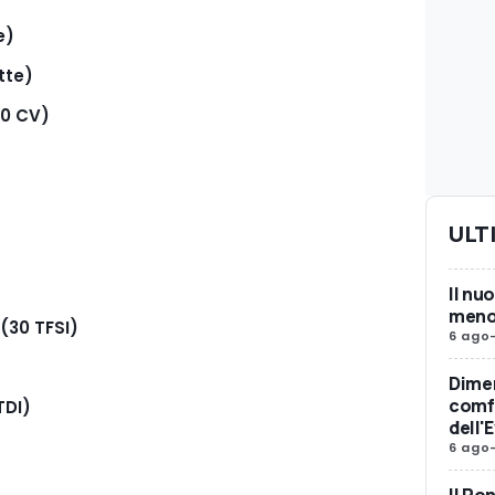
e)
tte)
30 CV)
ULT
Il nu
meno 
 (30 TFSI)
6 ago
Dimen
comfo
TDI)
dell'
6 ago
Il Po