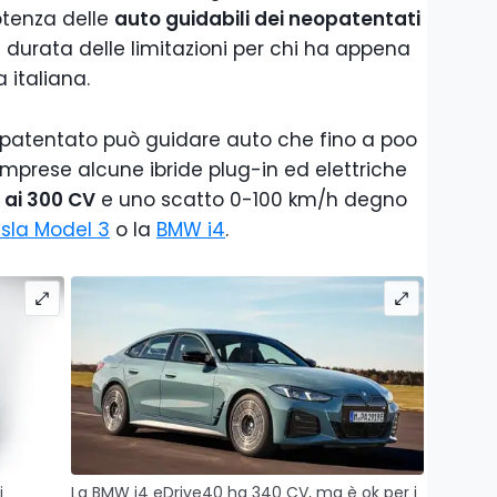
potenza delle
auto guidabili dei neopatentati
 durata delle limitazioni per chi ha appena
 italiana.
opatentato può guidare auto che fino a poo
omprese alcune ibride plug-in ed elettriche
i ai 300 CV
e uno scatto 0-100 km/h degno
sla Model 3
o la
BMW i4
.
i
La BMW i4 eDrive40 ha 340 CV, ma è ok per i