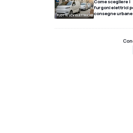
Come scegliere i
furgoni elettrici p
consegne urbane
Cond