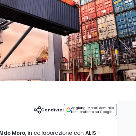
Aggiungi Motor1.com alle
Condividi
fonti preferite su Google
 Aldo Moro
, in collaborazione con
ALIS
–