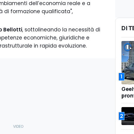
mbiamenti dell’economia reale e a
à di formazione qualificata",
DI 
 Bellotti
, sottolineando la necessità di
mpetenze economiche, giuridiche e
rastrutturale in rapida evoluzione.
1
Geel
pront
2