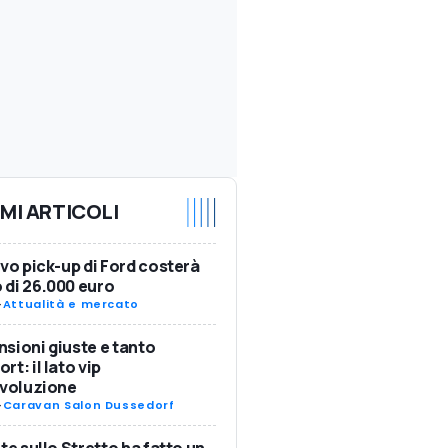
IMI ARTICOLI
ovo pick-up di Ford costerà
di 26.000 euro
-
Attualità e mercato
sioni giuste e tanto
rt: il lato vip
Evoluzione
-
Caravan Salon Dussedorf
nte sullo Stretto ha fatto un