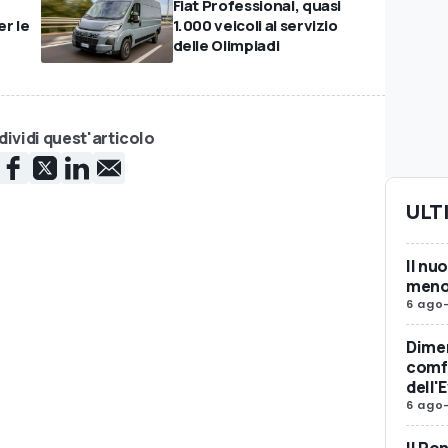
Fiat Professional, quasi
er le
1.000 veicoli al servizio
delle Olimpiadi
ividi quest'articolo
ULT
Il nu
meno 
6 ago
Dimen
comfo
dell'
6 ago
Il Po