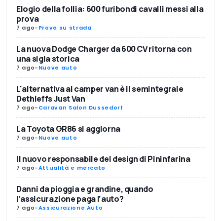
Elogio della follia: 600 furibondi cavalli messi alla
prova
7 ago
-
Prove su strada
La nuova Dodge Charger da 600 CV ritorna con
una sigla storica
7 ago
-
Nuove auto
L'alternativa al camper van è il semintegrale
Dethleffs Just Van
7 ago
-
Caravan Salon Dussedorf
La Toyota GR86 si aggiorna
7 ago
-
Nuove auto
Il nuovo responsabile del design di Pininfarina
7 ago
-
Attualità e mercato
Danni da pioggia e grandine, quando
l’assicurazione paga l’auto?
7 ago
-
Assicurazione Auto