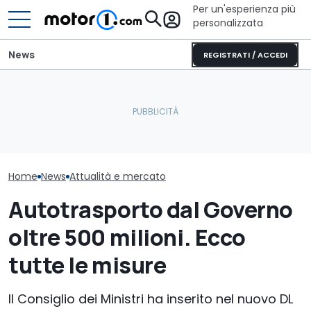
Per un'esperienza più
personalizzata
News
REGISTRATI / ACCEDI
Elogio della follia: 600
È arrivato il 
Il nuovo responsabile del
furibondi cavalli messi
far pagare il 
design di Pininfarina
alla prova
alle auto elet
Home
News
Attualità e mercato
Autotrasporto dal Governo
oltre 500 milioni. Ecco
tutte le misure
Il Consiglio dei Ministri ha inserito nel nuovo DL