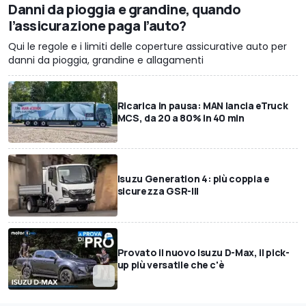
Danni da pioggia e grandine, quando
l’assicurazione paga l’auto?
Qui le regole e i limiti delle coperture assicurative auto per
danni da pioggia, grandine e allagamenti
Ricarica in pausa: MAN lancia eTruck
MCS, da 20 a 80% in 40 min
Isuzu Generation 4: più coppia e
sicurezza GSR-III
Provato il nuovo Isuzu D-Max, il pick-
up più versatile che c'è