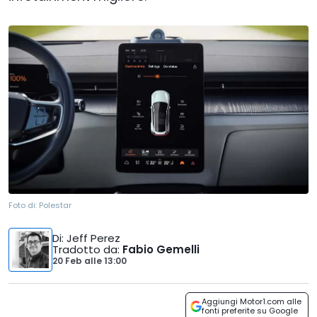
Foto di:
Polestar
Di
: Jeff Perez
Tradotto da
:
Fabio Gemelli
20 Feb
alle
13:00
Aggiungi Motor1.com alle
fonti preferite su Google