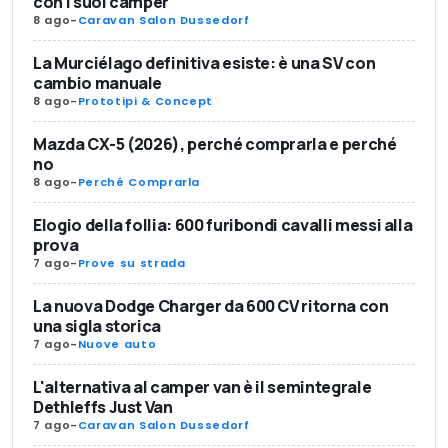
con i suoi camper
8 ago
-
Caravan Salon Dussedorf
La Murciélago definitiva esiste: è una SV con
cambio manuale
8 ago
-
Prototipi & Concept
Mazda CX-5 (2026), perché comprarla e perché
no
8 ago
-
Perché Comprarla
Elogio della follia: 600 furibondi cavalli messi alla
prova
7 ago
-
Prove su strada
La nuova Dodge Charger da 600 CV ritorna con
una sigla storica
7 ago
-
Nuove auto
L'alternativa al camper van è il semintegrale
Dethleffs Just Van
7 ago
-
Caravan Salon Dussedorf