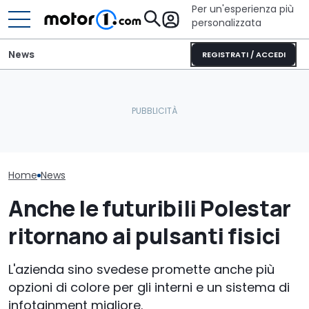
Per un'esperienza più
personalizzata
News
REGISTRATI / ACCEDI
Letto king size o una
Quasi 2.000 km con un
lounge? Sunlight
Pirelli sviluppa
pieno: il record del
stupisce con i suoi
pneumatici pe
Qashqai e-POWER
camper
Porsche Caye
Home
News
Anche le futuribili Polestar
ritornano ai pulsanti fisici
L'azienda sino svedese promette anche più
opzioni di colore per gli interni e un sistema di
infotainment migliore.