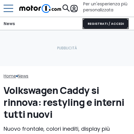
Per un'esperienza più
personalizzata
News
REGISTRATI / ACCEDI
Perché le auto moderne
Elogio della follia: 600
Volkswagen riv
restano più fresche
furibondi cavalli messi
Fantacalcio c
anche sotto il sole
alla prova
funzioni
Home
News
Volkswagen Caddy si
rinnova: restyling e interni
tutti nuovi
Nuovo frontale, colori inediti, display più