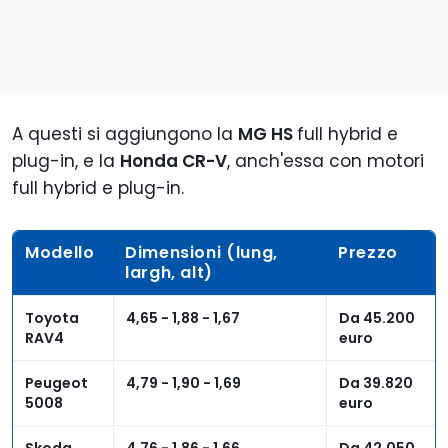
A questi si aggiungono la
MG HS
full hybrid e
plug-in, e la
Honda CR-V
, anch'essa con motori
full hybrid e plug-in.
Modello
Dimensioni (lung,
Prezzo
largh, alt)
Toyota
4,65 - 1,88 - 1,67
Da 45.200
RAV4
euro
Peugeot
4,79 - 1,90 - 1,69
Da 39.820
5008
euro
Skoda
4,76 - 1,86 - 1,66
Da 42.050