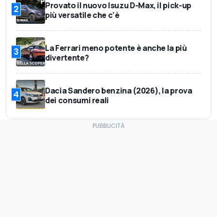
Provato il nuovo Isuzu D-Max, il pick-up
2
più versatile che c'è
La Ferrari meno potente è anche la più
3
divertente?
Dacia Sandero benzina (2026), la prova
4
dei consumi reali