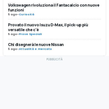
Volkswagen rivoluziona il Fantacalcio con nuove
funzioni
5 ago
-
Curiosità
Provato il nuovo Isuzu D-Max, il pick-up più
versatile che c'è
5 ago
-
Prove Speciali
Chi disegnerà le nuove Nissan
5 ago
-
Attualità e mercato