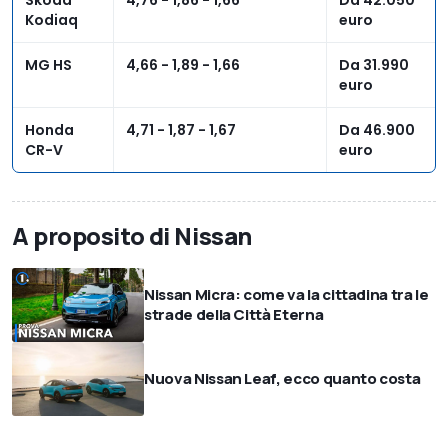
Kodiaq
euro
MG HS
4,66 - 1,89 - 1,66
Da 31.990
euro
Honda
4,71 - 1,87 - 1,67
Da 46.900
CR-V
euro
A proposito di Nissan
Nissan Micra: come va la cittadina tra le
strade della Città Eterna
Nuova Nissan Leaf, ecco quanto costa