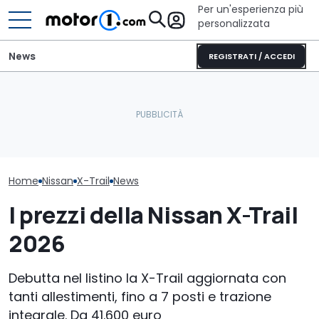
Per un'esperienza più
personalizzata
News
REGISTRATI / ACCEDI
Quasi 2.000 km con un
Perché le auto moderne
pieno: il record del
sono sempre più
Chi disegnerà
Qashqai e-POWER
pesanti?
Nissan
Home
Nissan
X-Trail
News
I prezzi della Nissan X-Trail
2026
Debutta nel listino la X-Trail aggiornata con
tanti allestimenti, fino a 7 posti e trazione
integrale. Da 41.600 euro