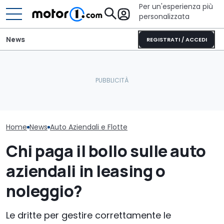
Per un'esperienza più
personalizzata
News
REGISTRATI / ACCEDI
Auto connesse: mercato
Mazda CX-5 (2026),
Auto aziendali
da 3,7 miliardi ma filiera
perché comprarla e
fringe benefit:
indietro
perché no
50% in più
Home
News
Auto Aziendali e Flotte
Chi paga il bollo sulle auto
aziendali in leasing o
noleggio?
Le dritte per gestire correttamente le