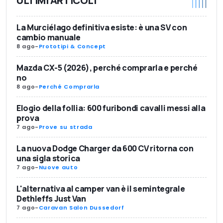
ULTIMI ARTICOLI
La Murciélago definitiva esiste: è una SV con
cambio manuale
8 ago
-
Prototipi & Concept
Mazda CX-5 (2026), perché comprarla e perché
no
8 ago
-
Perché Comprarla
Elogio della follia: 600 furibondi cavalli messi alla
prova
7 ago
-
Prove su strada
La nuova Dodge Charger da 600 CV ritorna con
una sigla storica
7 ago
-
Nuove auto
L'alternativa al camper van è il semintegrale
Dethleffs Just Van
7 ago
-
Caravan Salon Dussedorf