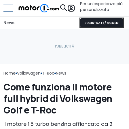
Per un'esperienza più
personalizzata
News
REGISTRATI / ACCEDI
GWM Ora 5 vs
Volkswagen T-Roc,
Elogio della follia: 600
Volkswagen Go
confronto tra crossover
furibondi cavalli messi
hybrid: i prezzi
personali
alla prova
versioni da 177
Home
Volkswagen
T-Roc
News
Come funziona il motore
full hybrid di Volkswagen
Golf e T-Roc
Il motore 1.5 turbo benzina affiancato da 2