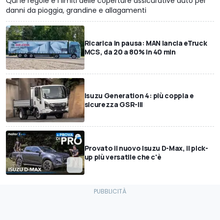
Qui le regole e i limiti delle coperture assicurative auto per
danni da pioggia, grandine e allagamenti
Ricarica in pausa: MAN lancia eTruck
MCS, da 20 a 80% in 40 min
Isuzu Generation 4: più coppia e
sicurezza GSR-III
Provato il nuovo Isuzu D-Max, il pick-
up più versatile che c'è