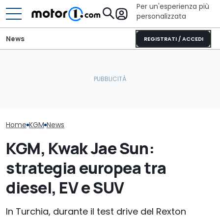
Per un'esperienza più
personalizzata
News
REGISTRATI / ACCEDI
Geely: "Siamo 
Il pick-up extra large con
Cosa si prova oggi a
dagli altri cines
comfort da SUV convince
guidare una Mini One del
scelgono i clie
in off-road
2002
premium"
Home
KGM
News
KGM, Kwak Jae Sun:
strategia europea tra
diesel, EV e SUV
In Turchia, durante il test drive del Rexton