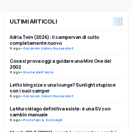
ULTIMI ARTICOLI
Adria Twin (2026): il campervan di culto
completamente nuovo
9 ago
-
Caravan Salon Dussedorf
Cosa si prova oggi a guidare una Mini One del
2002
9 ago
-
Storia dell'auto
Letto king size o una lounge? Sunlight stupisce
con i suoi camper
8 ago
-
Caravan Salon Dussedorf
La Murciélago definitiva esiste: è una SV con
cambio manuale
8 ago
-
Prototipi & Concept