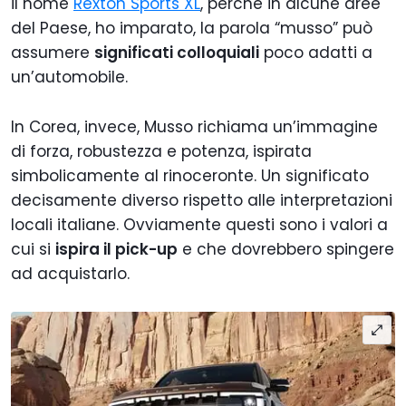
il nome
Rexton Sports XL
, perché in alcune aree
del Paese, ho imparato, la parola “musso” può
assumere
significati colloquiali
poco adatti a
un’automobile.
In Corea, invece, Musso richiama un’immagine
di forza, robustezza e potenza, ispirata
simbolicamente al rinoceronte. Un significato
decisamente diverso rispetto alle interpretazioni
locali italiane. Ovviamente questi sono i valori a
cui si
ispira il pick-up
e che dovrebbero spingere
ad acquistarlo.