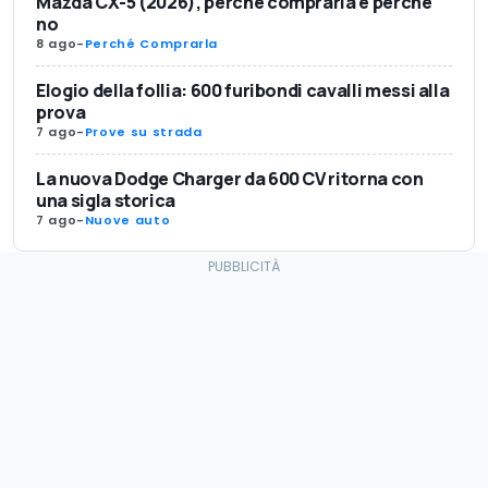
Mazda CX-5 (2026), perché comprarla e perché
no
8 ago
-
Perché Comprarla
Elogio della follia: 600 furibondi cavalli messi alla
prova
7 ago
-
Prove su strada
La nuova Dodge Charger da 600 CV ritorna con
una sigla storica
7 ago
-
Nuove auto