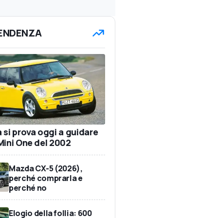
TENDENZA
 si prova oggi a guidare
Mini One del 2002
Mazda CX-5 (2026),
perché comprarla e
perché no
Elogio della follia: 600