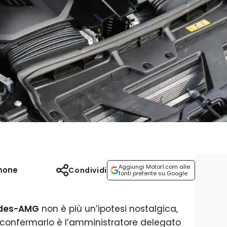
Aggiungi Motor1.com alle
mone
Condividi
fonti preferite su Google
des-AMG
non è più un’ipotesi nostalgica,
 confermarlo è l’amministratore delegato