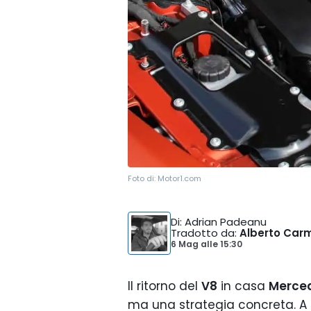
Foto di:
Motor1.com
Di
: Adrian Padeanu
Tradotto da
:
Alberto Car
6 Mag
alle
15:30
Il ritorno del
V8
in casa
Merce
ma una strategia concreta. A