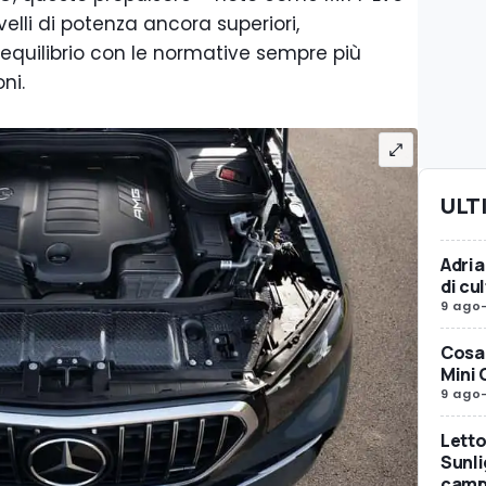
elli di potenza ancora superiori,
uilibrio con le normative sempre più
ni.
ULT
Adria
di c
9 ago
Cosa 
Mini 
9 ago
Letto
Sunli
camp