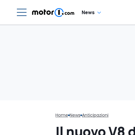
News
Home
News
Anticipazioni
Il nuovo V8