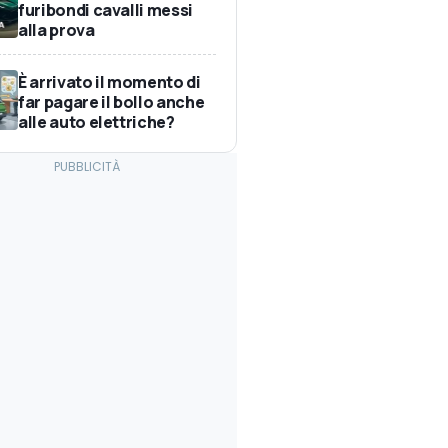
furibondi cavalli messi
alla prova
È arrivato il momento di
far pagare il bollo anche
alle auto elettriche?