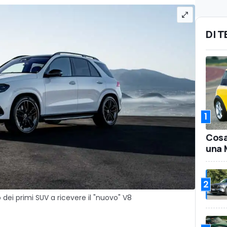
DI 
1
Cosa
una 
2
ei primi SUV a ricevere il "nuovo" V8