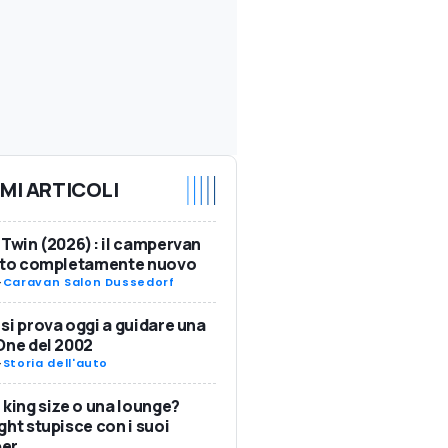
IMI ARTICOLI
 Twin (2026): il campervan
ulto completamente nuovo
-
Caravan Salon Dussedorf
si prova oggi a guidare una
One del 2002
-
Storia dell'auto
 king size o una lounge?
ght stupisce con i suoi
er