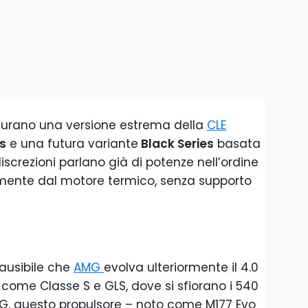
figurano una versione estrema della
CLE
s
e una futura variante
Black Series
basata
ndiscrezioni parlano già di potenze nell’ordine
amente dal motore termico, senza supporto
lausibile che
AMG
evolva ulteriormente il 4.0
i come Classe S e GLS, dove si sfiorano i 540
MG, questo propulsore – noto come M177 Evo