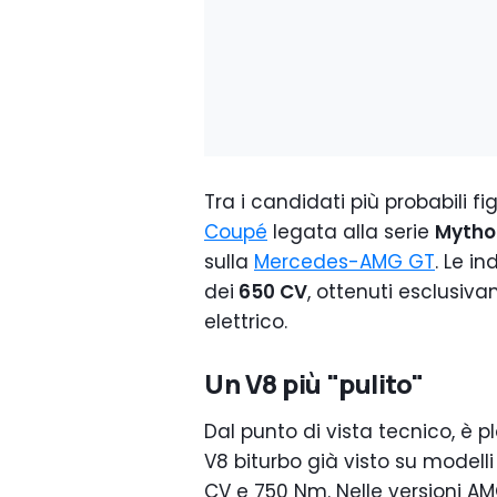
Tra i candidati più probabili 
Coupé
legata alla serie
Mytho
sulla
Mercedes-AMG GT
. Le i
dei
650 CV
, ottenuti esclusiv
elettrico.
Un V8 più "pulito"
Dal punto di vista tecnico, è p
V8 biturbo già visto su modell
CV e 750 Nm. Nelle versioni A