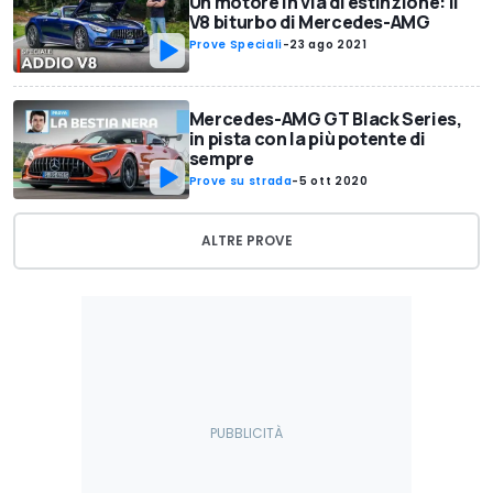
Un motore in via di estinzione: il
V8 biturbo di Mercedes-AMG
Prove Speciali
-
23 ago 2021
Mercedes-AMG GT Black Series,
in pista con la più potente di
sempre
Prove su strada
-
5 ott 2020
ALTRE PROVE