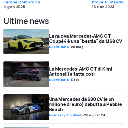
Perché Comprarla
Prove su strada
4 gen 2025
13 nov 2023
Ultime news
La nuova Mercedes‑AMG GT
Coupé4 è una "bestia" da 1.169 CV
Nuove auto
-
20 mag
La Mercedes-AMG GT di Kimi
Antonelli è fatta così
Nuove auto
-
5 feb
Una Mercedes da 680 CV (e un
milione di euro) debutta a Pebble
Beach
Monterey Car Week
-
20 ago 2024