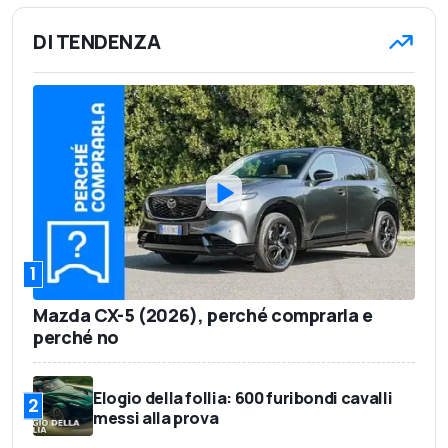
DI TENDENZA
1
Mazda CX-5 (2026), perché comprarla e
perché no
Elogio della follia: 600 furibondi cavalli
2
messi alla prova