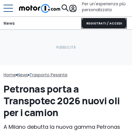
Per un'esperienza più
personalizzata
News
REGISTRATI / ACCEDI
Letto king size o una
lounge? Sunlight
Camion, merc
Isuzu Generation 4: più
stupisce con i suoi
in crescita ma
coppia e sicurezza GSR-III
camper
lancia l'allarm
Home
News
Trasporto Pesante
Petronas porta a
Transpotec 2026 nuovi oli
per i camion
A Milano debutta la nuova gamma Petronas