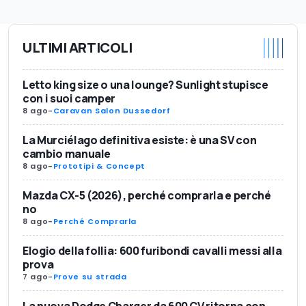
ULTIMI ARTICOLI
Letto king size o una lounge? Sunlight stupisce
con i suoi camper
8 ago
-
Caravan Salon Dussedorf
La Murciélago definitiva esiste: è una SV con
cambio manuale
8 ago
-
Prototipi & Concept
Mazda CX-5 (2026), perché comprarla e perché
no
8 ago
-
Perché Comprarla
Elogio della follia: 600 furibondi cavalli messi alla
prova
7 ago
-
Prove su strada
La nuova Dodge Charger da 600 CV ritorna con