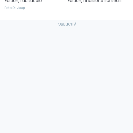
Edition, l'abitacolo
Edition, l'incisione sui sedili
Foto Di: Jeep