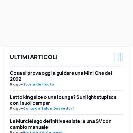
ULTIMI ARTICOLI
Cosa si prova oggi a guidare una Mini One del
2002
9 ago
-
Storia dell'auto
Letto king size o una lounge? Sunlight stupisce
con i suoi camper
8 ago
-
Caravan Salon Dussedorf
La Murciélago definitiva esiste: è una SV con
cambio manuale
8 ago
-
Prototipi & Concept