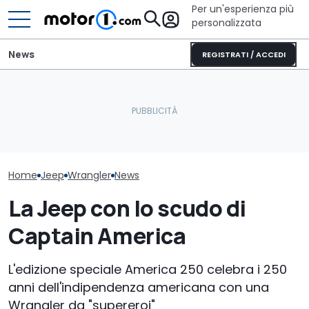
Per un'esperienza più
personalizzata
News
REGISTRATI / ACCEDI
Cosa si prova oggi a
Stellantis camb
La prova della Jeep più
guidare una Mini One del
nuovi CEO per
grande della storia
2002
Jeep
Home
Jeep
Wrangler
News
La Jeep con lo scudo di
Captain America
L'edizione speciale America 250 celebra i 250
anni dell'indipendenza americana con una
Wrangler da "supereroi"