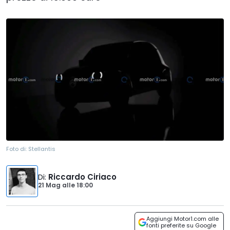
Foto di:
Stellantis
Di
:
Riccardo Ciriaco
21 Mag
alle
18:00
Aggiungi Motor1.com alle
fonti preferite su Google