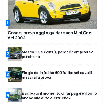
1
Cosa si prova oggi a guidare una Mini One
del 2002
Mazda CX-5 (2026), perché comprarla e
2
perché no
Elogio della follia: 600 furibondi cavalli
3
messi alla prova
È arrivato il momento di far pagare il bollo
4
anche alle auto elettriche?