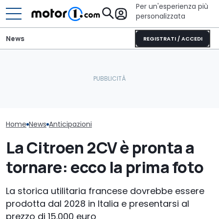
Per un'esperienza più
personalizzata
News
REGISTRATI / ACCEDI
Per le nuove Peugeot GTi
Cosa si prova oggi a
Gli interni de
forse si tornerà alla
guidare una Mini One del
Bentley, con i
benzina
2002
fisici
Home
News
Anticipazioni
La Citroen 2CV è pronta a
tornare: ecco la prima foto
La storica utilitaria francese dovrebbe essere
prodotta dal 2028 in Italia e presentarsi al
prezzo di 15.000 euro