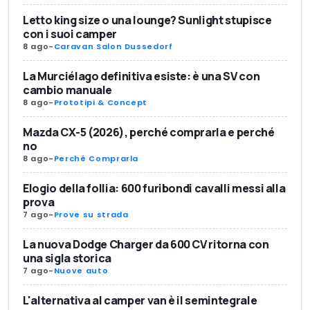
Letto king size o una lounge? Sunlight stupisce
con i suoi camper
8 ago
-
Caravan Salon Dussedorf
La Murciélago definitiva esiste: è una SV con
cambio manuale
8 ago
-
Prototipi & Concept
Mazda CX-5 (2026), perché comprarla e perché
no
8 ago
-
Perché Comprarla
Elogio della follia: 600 furibondi cavalli messi alla
prova
7 ago
-
Prove su strada
La nuova Dodge Charger da 600 CV ritorna con
una sigla storica
7 ago
-
Nuove auto
L'alternativa al camper van è il semintegrale