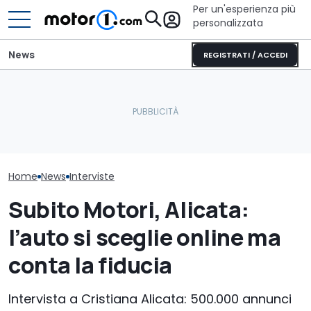
Per un'esperienza più
personalizzata
News
REGISTRATI / ACCEDI
Geely: "Siamo diversi
dagli altri cinesi. Ci
Adria Twin (2026): il
MG: "Alziamo il
scelgono i clienti
campervan di culto
non i prezzi. E 
premium"
completamente nuovo
residuo..."
Home
News
Interviste
Subito Motori, Alicata:
l’auto si sceglie online ma
conta la fiducia
Intervista a Cristiana Alicata: 500.000 annunci