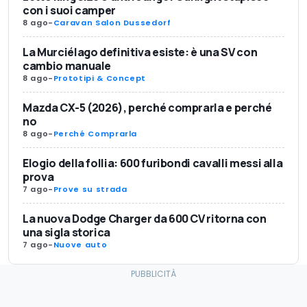
con i suoi camper
8 ago
-
Caravan Salon Dussedorf
La Murciélago definitiva esiste: è una SV con
cambio manuale
8 ago
-
Prototipi & Concept
Mazda CX-5 (2026), perché comprarla e perché
no
8 ago
-
Perché Comprarla
Elogio della follia: 600 furibondi cavalli messi alla
prova
7 ago
-
Prove su strada
La nuova Dodge Charger da 600 CV ritorna con
una sigla storica
7 ago
-
Nuove auto