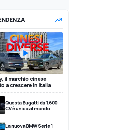
TENDENZA
y, il marchio cinese
o a crescere in Italia
Questa Bugatti da 1.600
CV è unica al mondo
La nuova BMW Serie 1