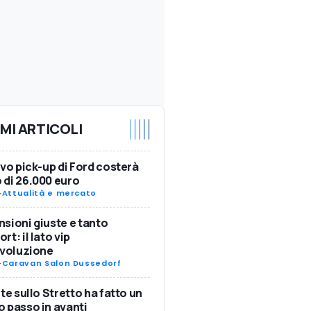
IMI ARTICOLI
ovo pick-up di Ford costerà
di 26.000 euro
-
Attualità e mercato
sioni giuste e tanto
rt: il lato vip
Evoluzione
-
Caravan Salon Dussedorf
nte sullo Stretto ha fatto un
 passo in avanti