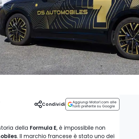
o
Aggiungi Motor1.com alle
Condividi
fonti preferite su Google
storia della
Formula E
, è impossibile non
obiles
. Il marchio francese è stato uno dei