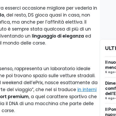
a esserci occasione migliore per vederla in
lo
, del resto, DS gioca quasi in casa, non
ca, ma anche per l’affinità elettiva. Il
’auto è sempre stata qualcosa di più di un
 diventando un
linguaggio di eleganza
ed
il mondo delle corse.
ULT
Il nu
meno 
 senso, rappresenta un laboratorio ideale
6 ago
e poi trovano spazio sulle vetture stradali.
el weekend dell’ePrix, nasce esattamente da
Dimen
comfo
rte del viaggio”, che nel si traduce
in interni
dell'
ort premium
, a quel carattere sportivo che
6 ago
bia il DNA di una macchina che parte delle
Il Po
 corse.
nuovo