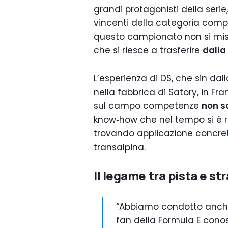
grandi protagonisti della seri
vincenti della categoria compl
questo campionato non si misur
che si riesce a trasferire
dalla
L’esperienza di DS, che sin da
nella fabbrica di Satory, in Fr
sul campo competenze
non s
know‑how che nel tempo si è r
trovando applicazione concret
transalpina.
Il legame tra pista e st
“Abbiamo condotto anche
fan della Formula E con