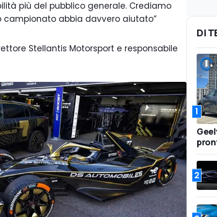
ilità più del pubblico generale. Crediamo
o campionato abbia davvero aiutato”
DI 
ettore Stellantis Motorsport e responsabile
1
Geel
pront
2