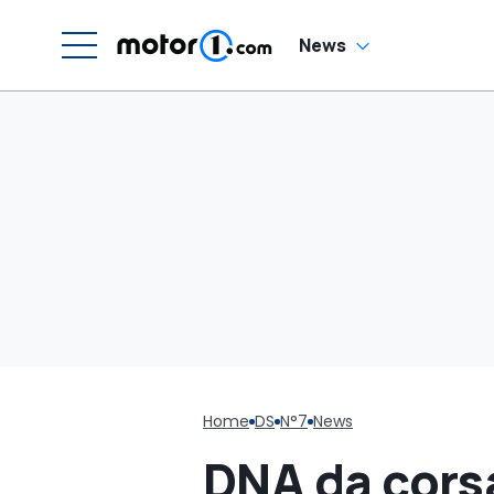
News
Home
DS
N°7
News
DNA da corsa