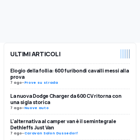
ULTIMI ARTICOLI
Elogio della follia: 600 furibondi cavalli messi alla
prova
7 ago
-
Prove su strada
La nuova Dodge Charger da 600 CV ritorna con
una sigla storica
7 ago
-
Nuove auto
L'alternativa al camper van è il semintegrale
Dethleffs Just Van
7 ago
-
Caravan Salon Dussedorf