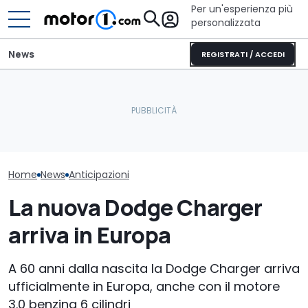
Per un'esperienza più
personalizzata
News
REGISTRATI / ACCEDI
La nuova Dodge Charger
Elogio della follia: 600
da 600 CV ritorna con
furibondi cavalli messi
Dodge pronta 
una sigla storica
alla prova
storico ritorn
Home
News
Anticipazioni
La nuova Dodge Charger
arriva in Europa
A 60 anni dalla nascita la Dodge Charger arriva
ufficialmente in Europa, anche con il motore
3.0 benzina 6 cilindri