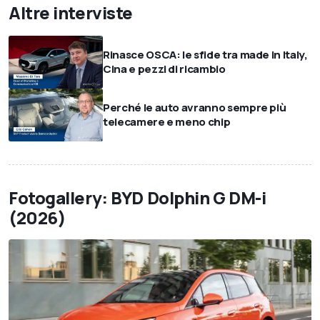
Altre interviste
Rinasce OSCA: le sfide tra made in Italy,
Cina e pezzi di ricambio
Perché le auto avranno sempre più
telecamere e meno chip
Fotogallery: BYD Dolphin G DM-i
(2026)