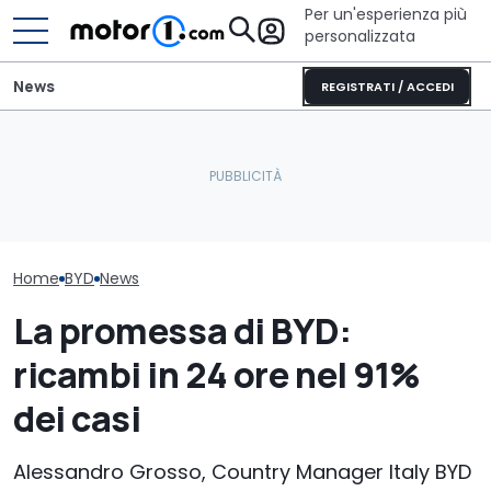
Per un'esperienza più
personalizzata
News
REGISTRATI / ACCEDI
Perché le auto moderne
Elogio della follia: 600
BYD Dolphin G, 
restano più fresche
furibondi cavalli messi
del nuovo cro
anche sotto il sole
alla prova
ibrido
Home
BYD
News
La promessa di BYD:
ricambi in 24 ore nel 91%
dei casi
Alessandro Grosso, Country Manager Italy BYD