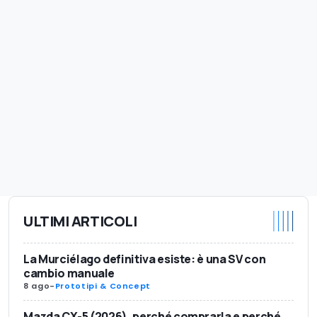
ULTIMI ARTICOLI
La Murciélago definitiva esiste: è una SV con
cambio manuale
8 ago
-
Prototipi & Concept
Mazda CX-5 (2026), perché comprarla e perché