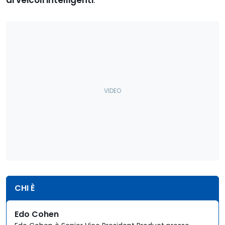
di veicoli intelligenti
.
CHI È
Edo Cohen