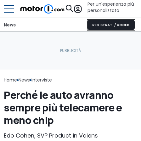
Per un'esperienza più
personalizzata
News
REGISTRATI / ACCEDI
Geely: "Siamo diversi
dagli altri cinesi. Ci
Mazda CX-5 (2026),
MG: "Alziamo il
scelgono i clienti
perché comprarla e
non i prezzi. E 
premium"
perché no
residuo..."
Home
News
Interviste
Perché le auto avranno
sempre più telecamere e
meno chip
Edo Cohen, SVP Product in Valens