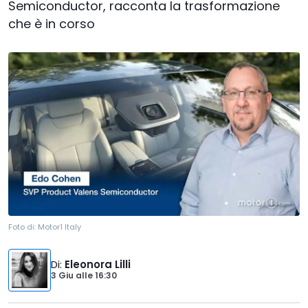
Semiconductor, racconta la trasformazione
che è in corso
Foto di:
Motor1 Italy
Di
:
Eleonora Lilli
3 Giu
alle
16:30