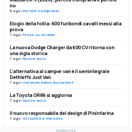
no
8 ago
-
Perché Comprarla
Elogio della follia: 600 furibondi cavalli messi alla
prova
7 ago
-
Prove su strada
La nuova Dodge Charger da 600 CV ritorna con
una sigla storica
7 ago
-
Nuove auto
L'alternativa al camper van è il semintegrale
Dethleffs Just Van
7 ago
-
Caravan Salon Dussedorf
La Toyota GR86 si aggiorna
7 ago
-
Nuove auto
Il nuovo responsabile del design di Pininfarina
7 ago
-
Attualità e mercato