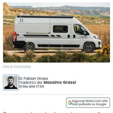
Foto di:
Crosscamp
Di
: Fabian Grass
Tradotto da
:
Massimo Grassi
12 Giu
alle
17:30
Aggiungi Motor1.com alle
fonti preferite su Google