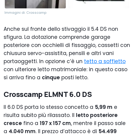
Immagini di: Crosscamp
Anche sul fronte dello stivaggio il 5.4 DS non
sfigura. La dotazione comprende garage
posteriore con occhielli di fissaggio, cassetti con
chiusura servo-assistita, pensili e altri vani
portaoggetti. In opzione c’è un
tetto a soffietto
con ulteriore letto matrimoniale: in questo caso
si arriva fino a
cinque
posti letto.
Crosscamp ELMNT 6.0 DS
Il 6.0 DS porta lo stesso concetto a
5,99 m
e
risulta subito più rilassato. Il
letto posteriore
cresce
fino a
197 x 157 cm
, mentre il passo sale
a
4.040 mm
. Il prezzo d’attacco è di
54.499