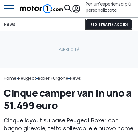
Per un'esperienza più
personalizzata
News
REGISTRATI / ACCEDI
Stellantis Pro One: ad
È arrivato il momento di
Atessa prodotti 20.000
far pagare il bollo anche
La nuova Peug
veicoli CustomFit
alle auto elettriche?
non arriverà t
Home
Peugeot
Boxer Furgone
News
Cinque camper van in uno a
51.499 euro
Cinque layout su base Peugeot Boxer con
bagno girevole, tetto sollevabile e nuovo nome