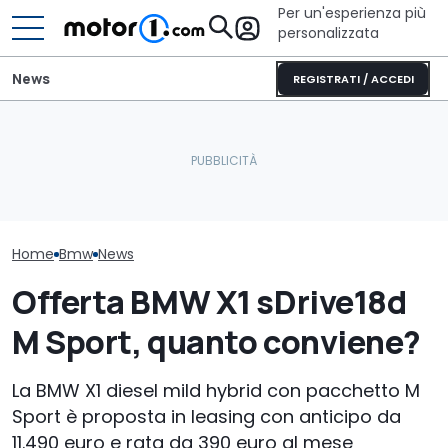
Per un'esperienza più
personalizzata
News
REGISTRATI / ACCEDI
La nuova BMW Serie 1 avrà
Il nuovo pick-up di Ford
la trazione posteriore e
costerà meno di 26.000
La nuova BMW 
sarà così
euro
Touring è qua
Home
Bmw
News
Offerta BMW X1 sDrive18d
M Sport, quanto conviene?
La BMW X1 diesel mild hybrid con pacchetto M
Sport è proposta in leasing con anticipo da
11.490 euro e rata da 390 euro al mese