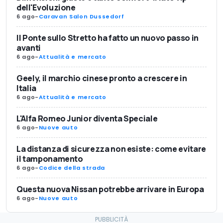
dell'Evoluzione
6 ago
-
Caravan Salon Dussedorf
Il Ponte sullo Stretto ha fatto un nuovo passo in
avanti
6 ago
-
Attualità e mercato
Geely, il marchio cinese pronto a crescere in
Italia
6 ago
-
Attualità e mercato
L'Alfa Romeo Junior diventa Speciale
6 ago
-
Nuove auto
La distanza di sicurezza non esiste: come evitare
il tamponamento
6 ago
-
Codice della strada
Questa nuova Nissan potrebbe arrivare in Europa
6 ago
-
Nuove auto