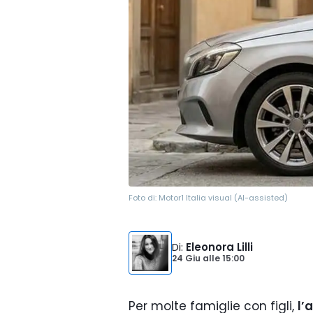
Foto di:
Motor1 Italia visual (AI-assisted)
Di
:
Eleonora Lilli
24 Giu
alle
15:00
Per molte famiglie con figli,
l’