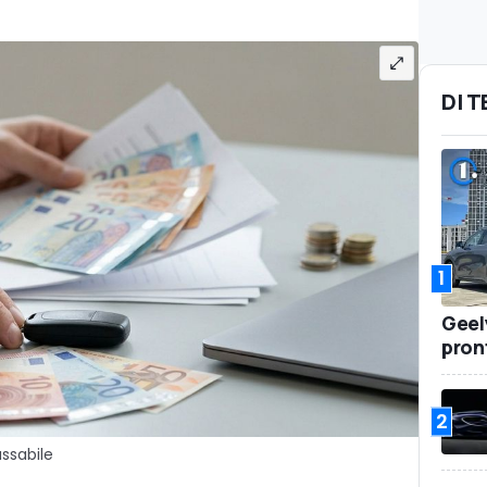
DI 
1
Geel
pront
2
assabile