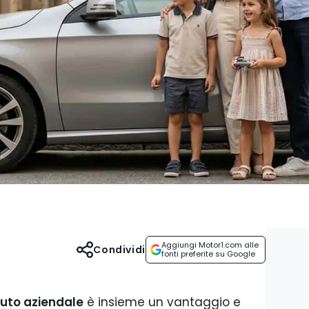
Aggiungi Motor1.com alle
Condividi
fonti preferite su Google
auto aziendale
è insieme un vantaggio e