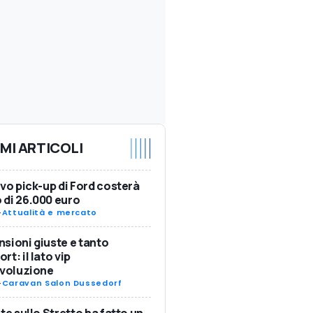
IMI ARTICOLI
ovo pick-up di Ford costerà
di 26.000 euro
-
Attualità e mercato
sioni giuste e tanto
rt: il lato vip
Evoluzione
-
Caravan Salon Dussedorf
nte sullo Stretto ha fatto un