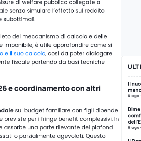
misure di welfare pubblico collegate al
ale senza simulare l’effetto sul reddito
e subottimali.
leto del meccanismo di calcolo e delle
re imponibile, è utile approfondire come si
o e il suo calcolo
, così da poter dialogare
ulente fiscale partendo da basi tecniche
ULT
Il nu
26 e coordinamento con altri
meno 
6 ago
Dimen
ndale
sul budget familiare con figli dipende
comfo
 previste per i fringe benefit complessivi. In
dell'
ale assorbe una parte rilevante del plafond
6 ago
tassati o parzialmente agevolati. Questo
Il Po