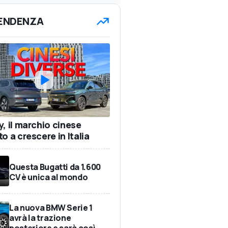
TENDENZA
y, il marchio cinese
o a crescere in Italia
Questa Bugatti da 1.600
CV è unica al mondo
La nuova BMW Serie 1
avrà la trazione
posteriore e sarà così