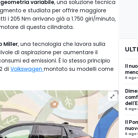
geometria variabile
, una soluzione tecnica
gmento e studiata per offrire maggiore
tti i 205 Nm arrivano già a 1.750 giri/minuto,
motore di questa cilindrata.
o Miller
, una tecnologia che lavora sulla
ULT
alvole di aspirazione per aumentare il
onsumi ed emissioni. È lo stesso principio
Il nu
2 di
Volkswagen
montato su modelli come
meno 
6 ago
Dimen
comfo
dell'
6 ago
Il Po
nuovo
6 ago