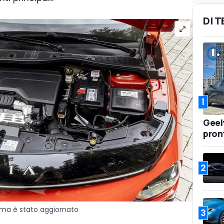
DI 
1
Geel
pront
2
ch ma è stato aggiornato
3