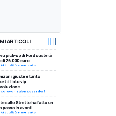
IMI ARTICOLI
ovo pick-up di Ford costerà
di 26.000 euro
-
Attualità e mercato
sioni giuste e tanto
rt: il lato vip
Evoluzione
-
Caravan Salon Dussedorf
nte sullo Stretto ha fatto un
 passo in avanti
-
Attualità e mercato