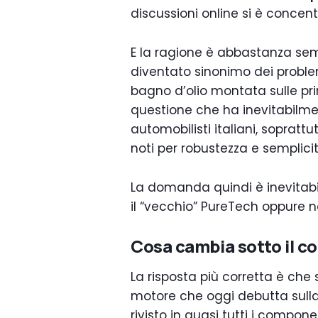
discussioni online si è concent
E la ragione è abbastanza semp
diventato sinonimo dei problemi
bagno d’olio montata sulle prim
questione che ha inevitabilmen
automobilisti italiani, soprattut
noti per robustezza e semplicit
La domanda quindi è inevitabi
il “vecchio” PureTech oppure 
Cosa cambia sotto il c
La risposta più corretta è che s
motore che oggi debutta sull
rivisto in quasi tutti i componen