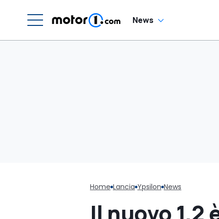
News
Home
Lancia
Ypsilon
News
Il nuovo 1.2