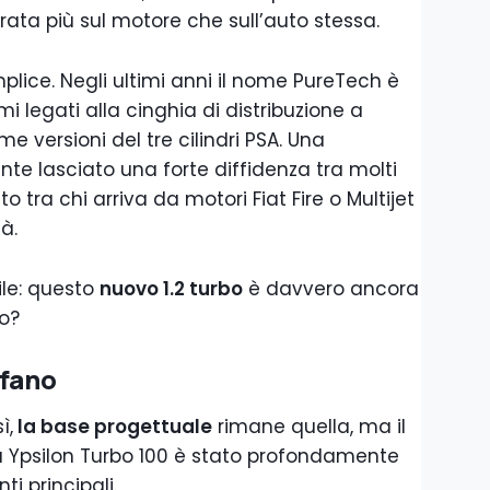
rata più sul motore che sull’auto stessa.
lice. Negli ultimi anni il nome PureTech è
 legati alla cinghia di distribuzione a
e versioni del tre cilindri PSA. Una
te lasciato una forte diffidenza tra molti
to tra chi arriva da motori Fiat Fire o Multijet
à.
le: questo
nuovo 1.2 turbo
è davvero ancora
no?
ofano
ì,
la base progettuale
rimane quella, ma il
a Ypsilon Turbo 100 è stato profondamente
ti principali.