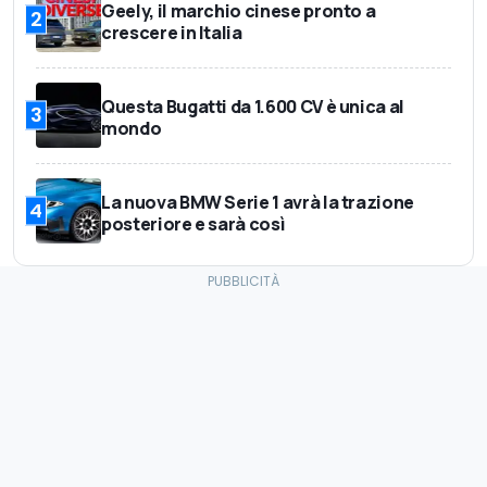
Geely, il marchio cinese pronto a
2
crescere in Italia
Questa Bugatti da 1.600 CV è unica al
3
mondo
La nuova BMW Serie 1 avrà la trazione
4
posteriore e sarà così