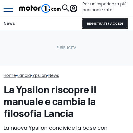
Per un'esperienza più
personalizzata
News
REGISTRATI / ACCEDI
Lancia Ypsilon Turbo 100,
Mercedes spiega perché
prezzi e allestimenti con il
non teme le rivali cinesi di
Il nuovo 1.2 è a
cambio manuale
lusso
vecchio PureT
Home
Lancia
Ypsilon
News
La Ypsilon riscopre il
manuale e cambia la
filosofia Lancia
La nuova Ypsilon condivide la base con