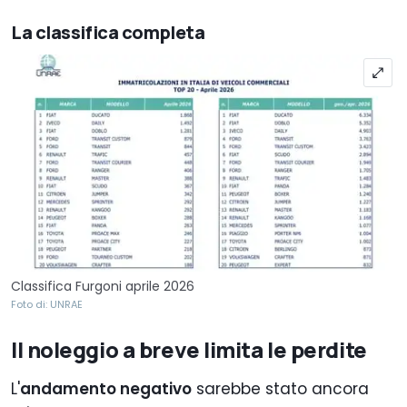
10
Fiat
Scudo
394
La classifica completa
Classifica Furgoni aprile 2026
Foto di: UNRAE
Il noleggio a breve limita le perdite
L'
andamento negativo
sarebbe stato ancora