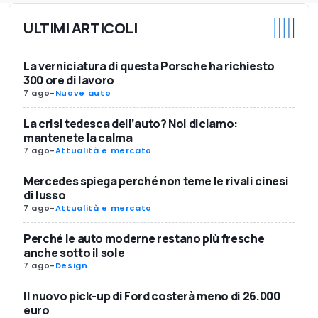
ULTIMI ARTICOLI
La verniciatura di questa Porsche ha richiesto
300 ore di lavoro
7 ago
-
Nuove auto
La crisi tedesca dell’auto? Noi diciamo:
mantenete la calma
7 ago
-
Attualità e mercato
Mercedes spiega perché non teme le rivali cinesi
di lusso
7 ago
-
Attualità e mercato
Perché le auto moderne restano più fresche
anche sotto il sole
7 ago
-
Design
Il nuovo pick-up di Ford costerà meno di 26.000
euro