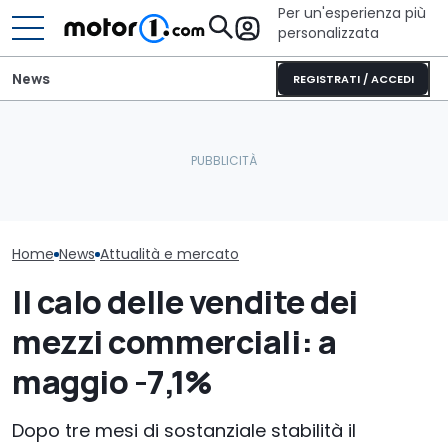
Per un'esperienza più
personalizzata
News
REGISTRATI / ACCEDI
La crisi tedesca
La verniciatura di questa
Mercedes spi
dell’auto? Noi diciamo:
Porsche ha richiesto 300
non teme le riv
mantenete la calma
ore di lavoro
lusso
Home
News
Attualità e mercato
Il calo delle vendite dei
mezzi commerciali: a
maggio -7,1%
Dopo tre mesi di sostanziale stabilità il