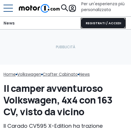
Per un'esperienza più
personalizzata
News
REGISTRATI / ACCEDI
GWM Ora 5 vs
Volkswagen rivoluziona il
Il nuovo pick-up di Ford
Volkswagen T-
Fantacalcio con nuove
costerà meno di 26.000
confronto tra
funzioni
euro
personali
Home
Volkswagen
Crafter Cabinato
News
Il camper avventuroso
Volkswagen, 4x4 con 163
CV, visto da vicino
Il Carado CV595 X-Edition ha trazione