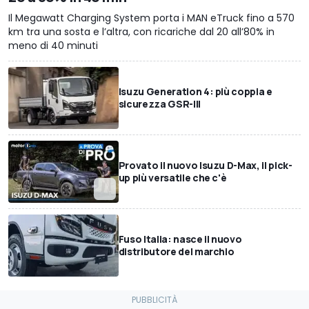
Il Megawatt Charging System porta i MAN eTruck fino a 570
km tra una sosta e l’altra, con ricariche dal 20 all’80% in
meno di 40 minuti
Isuzu Generation 4: più coppia e
sicurezza GSR-III
Provato il nuovo Isuzu D-Max, il pick-
up più versatile che c'è
Fuso Italia: nasce il nuovo
distributore del marchio