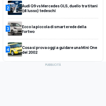
Audi Q9 vs Mercedes GLS, duello tra titani
2
(di lusso) tedeschi
Ecco la piccola di smart erede della
3
fortwo
Cosa si prova oggi a guidare una Mini One
4
del 2002