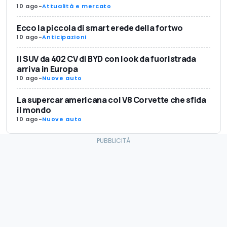
10 ago
-
Attualità e mercato
Ecco la piccola di smart erede della fortwo
10 ago
-
Anticipazioni
Il SUV da 402 CV di BYD con look da fuoristrada
arriva in Europa
10 ago
-
Nuove auto
La supercar americana col V8 Corvette che sfida
il mondo
10 ago
-
Nuove auto