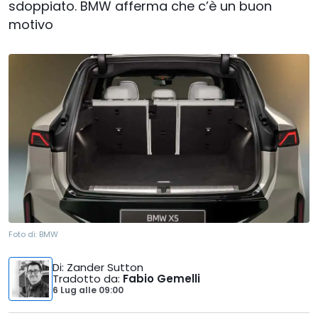
sdoppiato. BMW afferma che c’è un buon
motivo
Foto di:
BMW
Di
: Zander Sutton
Tradotto da
:
Fabio Gemelli
6 Lug
alle
09:00