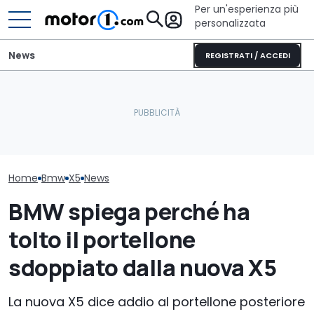
Per un'esperienza più
personalizzata
News
REGISTRATI / ACCEDI
La nuova BMW Serie 1 avrà
Il SUV da 402 CV di BYD
la trazione posteriore e
con look da fuoristrada
La nuova BMW 
sarà così
arriva in Europa
Touring è qua
Home
Bmw
X5
News
BMW spiega perché ha
tolto il portellone
sdoppiato dalla nuova X5
La nuova X5 dice addio al portellone posteriore