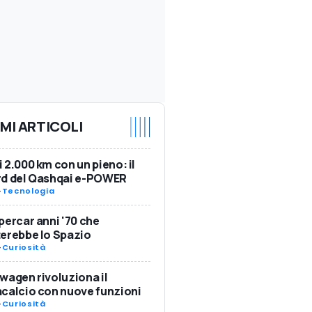
IMI ARTICOLI
 2.000 km con un pieno: il
rd del Qashqai e-POWER
-
Tecnologia
percar anni '70 che
erebbe lo Spazio
-
Curiosità
wagen rivoluziona il
calcio con nuove funzioni
-
Curiosità