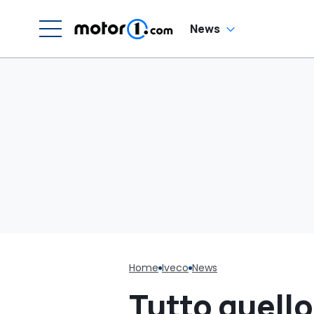
News
Home
Iveco
News
Tutto quello