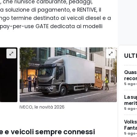
d
, che riunisce carburante, pedaggi,
a soluzione di pagamento, e RENTIVE, il
ngo termine destinato ai veicoli diesel e a
 pay-per-use GATE dedicata ai modelli
ULT
Quasi
reco
5 ago
La su
merit
IVECO, le novità 2026
5 ago
Volks
Fanta
e e veicoli sempre connessi
5 ago