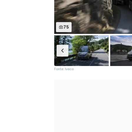
75
Fonte: Iveco