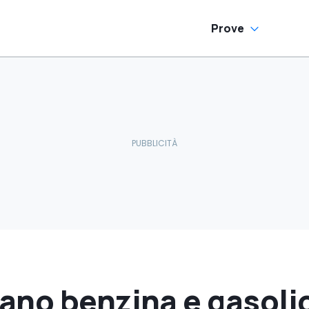
Prove
ano benzina e gasolio