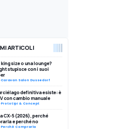
IMI ARTICOLI
 king size o una lounge?
ght stupisce con i suoi
er
-
Caravan Salon Dussedorf
rciélago definitiva esiste: è
SV con cambio manuale
-
Prototipi & Concept
 CX-5 (2026), perché
arla e perché no
-
Perché Comprarla