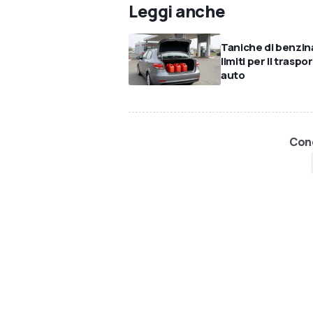
Leggi anche
Taniche di benzina
limiti per il traspo
auto
Cond