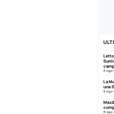
ULT
Letto
Sunli
camp
8 ago
La Mu
una 
8 ago
Mazda
compr
8 ago