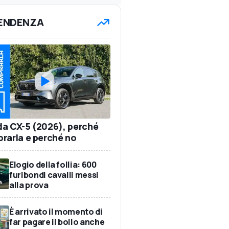
TENDENZA
a CX-5 (2026), perché
rarla e perché no
Elogio della follia: 600
furibondi cavalli messi
alla prova
È arrivato il momento di
far pagare il bollo anche