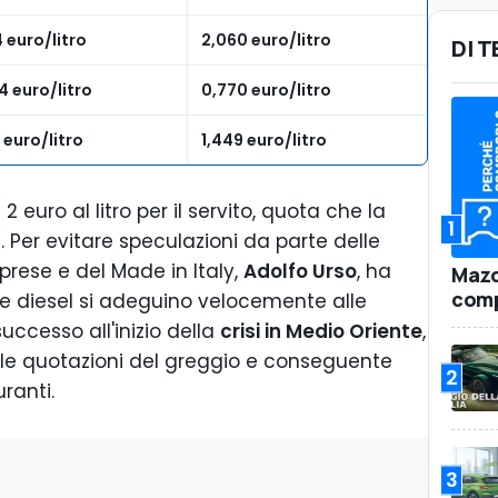
4 euro/litro
2,060 euro/litro
DI 
4 euro/litro
0,770 euro/litro
1 euro/litro
1,449 euro/litro
 euro al litro per il servito, quota che la
1
. Per evitare speculazioni da parte delle
prese e del Made in Italy,
Adolfo Urso
, ha
Mazd
comp
a e diesel si adeguino velocemente alle
uccesso all'inizio della
crisi in Medio Oriente
,
le quotazioni del greggio e conseguente
2
ranti.
3