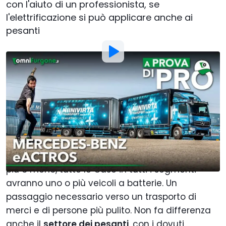
con l'aiuto di un professionista, se
l'elettrificazione si può applicare anche ai
pesanti
Di
:
Francesco Stazi
15 Giu 2023
alle
18:00
Aggiungi Motor1.com alle
fonti preferite su Google
L'elettrificazione, lo abbiamo capito, è ormai un
obbiettivo
, non evitabile. Questione di tempo e,
più o meno, tutte le Case in tutti i segmenti
avranno uno o più veicoli a batterie. Un
passaggio necessario verso un trasporto di
merci e di persone più pulito. Non fa differenza
anche il
settore dei pesanti
, con i dovuti