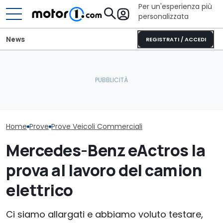
Per un'esperienza più
personalizzata
News
REGISTRATI / ACCEDI
Il camper da 2,2 milioni di
Elogio della follia: 600
Provato il nuo
euro ha anche l'auto
furibondi cavalli messi
Max, il pick-up
d’epoca in garage
alla prova
versatile che 
Home
Prove
Prove Veicoli Commerciali
Mercedes-Benz eActros la
prova al lavoro del camion
elettrico
Ci siamo allargati e abbiamo voluto testare,