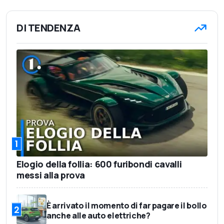
DI TENDENZA
1
Elogio della follia: 600 furibondi cavalli
messi alla prova
È arrivato il momento di far pagare il bollo
2
anche alle auto elettriche?