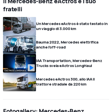
Il Mercedes-Benz eActros e i suo
fratelli
Un Mercedes eActros è stato testato in
un viaggio di 3.000 km
Bauma 2022, Mercedes elettrifica
anche l'off-road
IAA Transportation, Mercedes-Benz
Trucks svela eActros LongHaul
Mercedes eActros 300, allo IAA il
trattore stradale da 220 km
Fotogallery: Mercedes-Benz