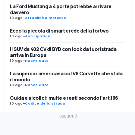
La Ford Mustang a 4 porte potrebbe arrivare
davvero
10 ago
-
Attualità e mercato
Ecco la piccola di smart erede della fortwo
10 ago
-
Anticipazioni
Il SUV da 402 CV di BYD con look da fuoristrada
arriva in Europa
10 ago
-
Nuove auto
La supercar americana col V8 Corvette che sfida
il mondo
10 ago
-
Nuove auto
Guida e alcolici: multe e reati secondo l'art.186
10 ago
-
Codice della strada