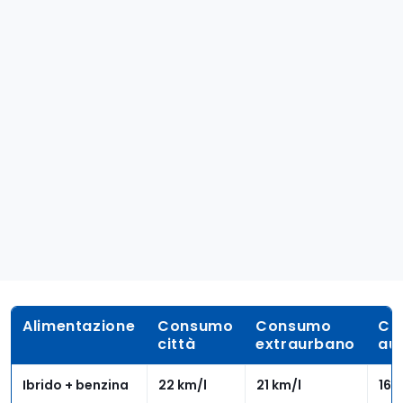
Alimentazione
Consumo
Consumo
Co
città
extraurbano
au
Ibrido + benzina
22 km/l
21 km/l
16 