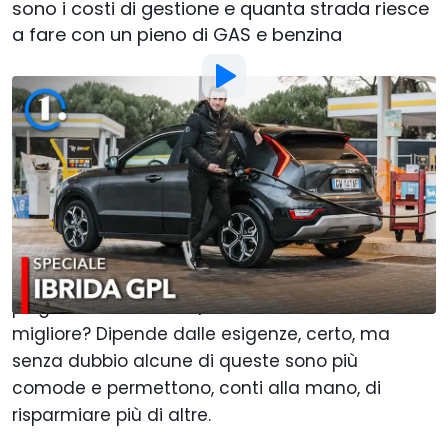
sono i costi di gestione e quanta strada riesce
a fare con un pieno di GAS e benzina
Foto di:
Motor1.com
Di
:
Francesco Meneghini
24 Feb 2025
alle
17:00
Aggiungi Motor1.com alle
fonti preferite su Google
Benzina, diesel, GPL, metano, ibrido mild, full,
plug-in ed elettrico. Qual è la motorizzazione
migliore? Dipende dalle esigenze, certo, ma
senza dubbio alcune di queste sono più
comode e permettono, conti alla mano, di
risparmiare più di altre.