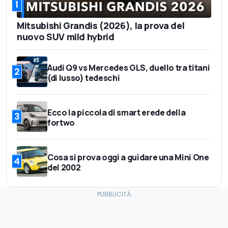
1
Mitsubishi Grandis (2026), la prova del
nuovo SUV mild hybrid
Audi Q9 vs Mercedes GLS, duello tra titani
2
(di lusso) tedeschi
Ecco la piccola di smart erede della
3
fortwo
Cosa si prova oggi a guidare una Mini One
4
del 2002