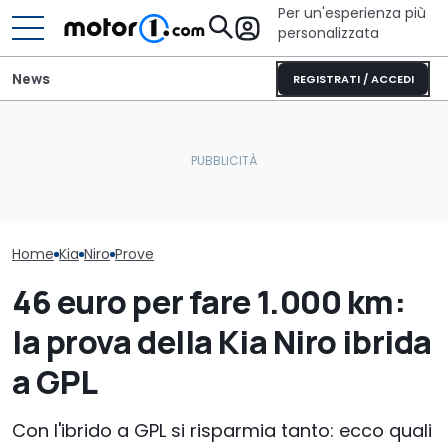
Per un'esperienza più
personalizzata
News
REGISTRATI / ACCEDI
Nuova Kia Stonic: prezzi,
Bollo auto: dal 2028
Kia XCeed (202
motori e promo di luglio
cambia quando si paga il
questo prezzo
2026
primo bollo
più delle cines
Home
Kia
Niro
Prove
46 euro per fare 1.000 km:
la prova della Kia Niro ibrida
a GPL
Con l'ibrido a GPL si risparmia tanto: ecco quali