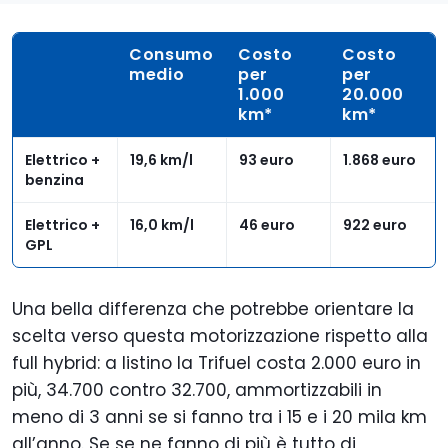
Consumo
Costo
Costo
medio
per
per
1.000
20.000
km*
km*
Elettrico +
19,6 km/l
93 euro
1.868 euro
benzina
Elettrico +
16,0 km/l
46 euro
922 euro
GPL
Una bella differenza che potrebbe orientare la
scelta verso questa motorizzazione rispetto alla
full hybrid: a listino la Trifuel costa 2.000 euro in
più, 34.700 contro 32.700, ammortizzabili in
meno di 3 anni se si fanno tra i 15 e i 20 mila km
all’anno. Se se ne fanno di più è tutto di