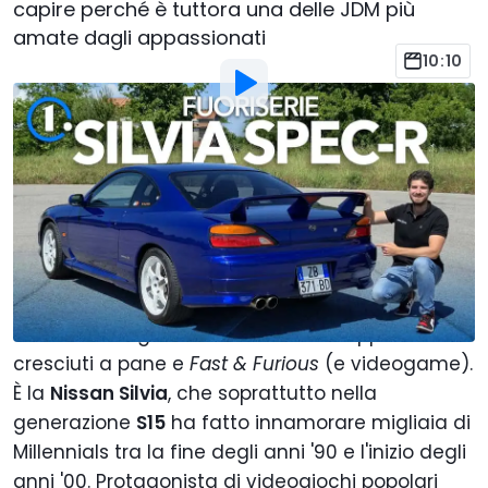
capire perché è tuttora una delle JDM più
amate dagli appassionati
10:10
Foto di:
Motor1 Italy
Di
:
Alberto Carmone
7 Giu
alle
12:00
Aggiungi Motor1.com alle
fonti preferite su Google
Non è solo una sportiva, ma una vera e propria
icona di una generazione intera di appassionati
cresciuti a pane e
Fast & Furious
(e videogame).
È la
Nissan Silvia
, che soprattutto nella
generazione
S15
ha fatto innamorare migliaia di
Millennials tra la fine degli anni '90 e l'inizio degli
anni '00. Protagonista di videogiochi popolari