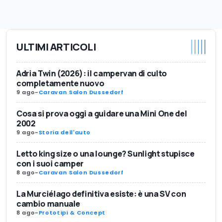
ULTIMI ARTICOLI
Adria Twin (2026): il campervan di culto
completamente nuovo
9 ago
-
Caravan Salon Dussedorf
Cosa si prova oggi a guidare una Mini One del
2002
9 ago
-
Storia dell'auto
Letto king size o una lounge? Sunlight stupisce
con i suoi camper
8 ago
-
Caravan Salon Dussedorf
La Murciélago definitiva esiste: è una SV con
cambio manuale
8 ago
-
Prototipi & Concept