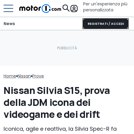
Per un'esperienza più
personalizzata
News
REGISTRATI / ACCEDI
Questa nuova Nissan
Cosa si prova oggi a
Quasi 2.000 k
potrebbe arrivare in
guidare una Mini One del
pieno: il recor
Europa
2002
Qashqai e-PO
Home
Nissan
Prove
Nissan Silvia S15, prova
della JDM icona dei
videogame e dei drift
Iconica, agile e reattiva, la Silvia Spec-R fa