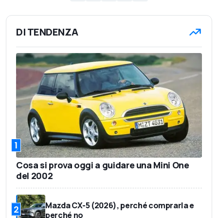
DI TENDENZA
1
Cosa si prova oggi a guidare una Mini One
del 2002
Mazda CX-5 (2026), perché comprarla e
2
perché no