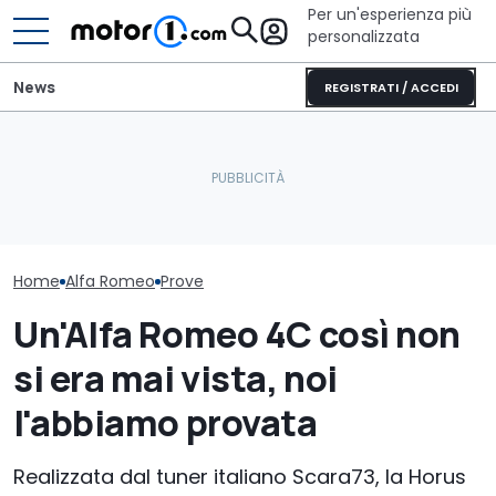
Per un'esperienza più
personalizzata
News
REGISTRATI / ACCEDI
Cosa si prova oggi a
Non partire se
L'Alfa Romeo Junior
guidare una Mini One del
i musei dell'au
diventa Speciale
2002
spettacolari
Home
Alfa Romeo
Prove
Un'Alfa Romeo 4C così non
si era mai vista, noi
l'abbiamo provata
Realizzata dal tuner italiano Scara73, la Horus