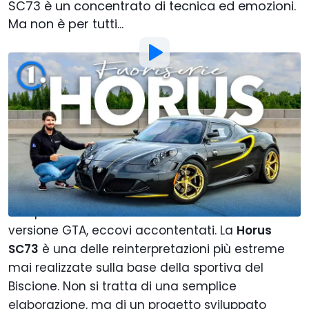
SC73 è un concentrato di tecnica ed emozioni.
Ma non è per tutti...
Foto di:
Motor1 Italy
Di
:
Alberto Carmone
5 Apr
alle
12:00
Aggiungi Motor1.com alle
fonti preferite su Google
Se avete nostalgia dell'
Alfa Romeo 4C
e vi siete
sempre chiesti come sarebbe stata una
versione GTA, eccovi accontentati. La
Horus
SC73
è una delle reinterpretazioni più estreme
mai realizzate sulla base della sportiva del
Biscione. Non si tratta di una semplice
elaborazione, ma di un progetto sviluppato