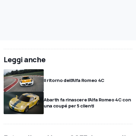
Leggi anche
Il ritorno dell'Alfa Romeo 4C
Abarth fa rinascere l'Alfa Romeo 4C con
una coupé per 5 clienti