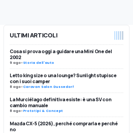
ULTIMI ARTICOLI
Cosa si prova oggi a guidare una Mini One del
2002
9 ago
-
Storia dell'auto
Letto king size o una lounge? Sunlight stupisce
con i suoi camper
8 ago
-
Caravan Salon Dussedorf
La Murciélago definitiva esiste: è una SV con
cambio manuale
8 ago
-
Prototipi & Concept
Mazda CX-5 (2026), perché comprarla e perché
no