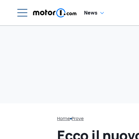
News
Home
Prove
Ecco il nuovo