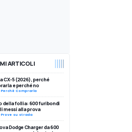
IMI ARTICOLI
 CX-5 (2026), perché
arla e perché no
-
Perché Comprarla
o della follia: 600 furibondi
li messi alla prova
-
Prove su strada
ova Dodge Charger da 600