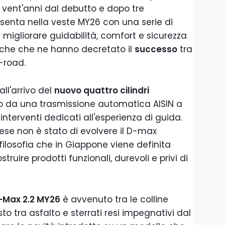
re vent'anni dal debutto e dopo tre
esenta nella veste MY26 con una serie di
igliorare guidabilità, comfort e sicurezza
tiche che ne hanno decretato il
successo
tra
f-road.
ll'arrivo del
nuovo quattro cilindri
to da una trasmissione automatica AISIN a
interventi dedicati all'esperienza di guida.
ese non è stato di evolvere il D-max
ilosofia che in Giappone viene definita
struire prodotti funzionali, durevoli e privi di
-Max 2.2 MY26
è avvenuto tra le colline
o tra asfalto e sterrati resi impegnativi dal