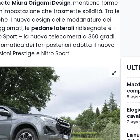
inato
Miura Origami Design
, mantiene forme
n'impostazione che trasmette solidità. Tra le
anche il nuovo design delle modanature dei
ggiornati, le
pedane laterali
ridisegnate e –
tro Sport – la nuova telecamera a 360 gradi.
omatica dei fari posteriori adotta il nuovo
sioni Prestige e Nitro Sport.
ULT
Mazda
compr
8 ago
Elogi
caval
7 ago
La nu