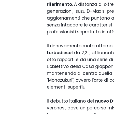
riferimento
. A distanza di olt
generazioni, Isuzu D-Max si pr
aggiornamenti che puntano a m
senza intaccare le caratteris
professionisti sopratutto in of
Il rinnovamento ruota attorno a
turbodiesel
da 2,2 l, affianca
otto rapporti e da una serie di 
L'obiettivo della Casa giappon
mantenendo al centro quella f
"Monozukuri", ovvero l'arte di co
elementi superflui.
Il debutto italiano del
nuovo D
veronesi, dove un percorso mist