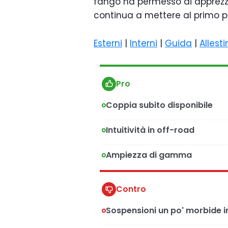
fango ha permesso di apprezza
continua a mettere al primo p
Esterni
|
Interni
|
Guida
|
Allest
Pro
Coppia subito disponibile
Intuitività in off-road
Ampiezza di gamma
Contro
Sospensioni un po' morbide i