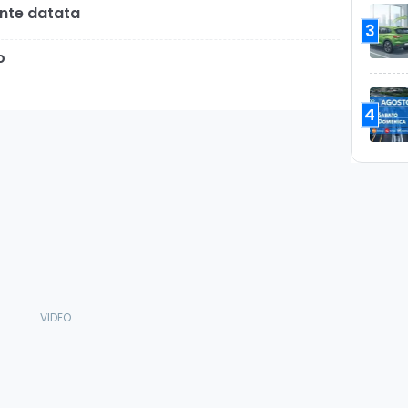
ente datata
3
o
4