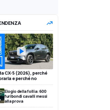
TENDENZA
a CX-5 (2026), perché
rarla e perché no
Elogio della follia: 600
furibondi cavalli messi
alla prova