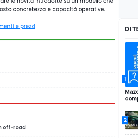
re le novità introdotte su un modello che
osto concretezza e capacità operative.
imenti e prezzi
DI 
1
Mazd
comp
2
n off-road