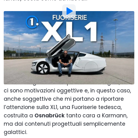
Foto di:
Motor1 Italy
Di
:
Andrea Farina
21 Giu
alle
14:50
Aggiungi Motor1.com alle
fonti preferite su Google
Il “valore di un’automobile” non viene
stabilito seguendo sempre le stesse regole, ma
ci sono motivazioni oggettive e, in questo caso,
anche soggettive che mi portano a riportare
l’attenzione sulla XL1, una Fuoriserie tedesca,
costruita a
Osnabrück
tanto cara a Karmann,
ma dai contenuti progettuali semplicemente
galattici.