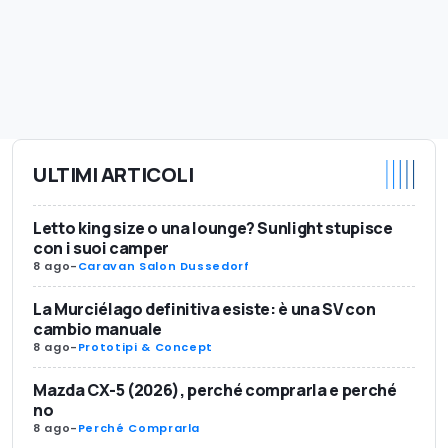
ULTIMI ARTICOLI
Letto king size o una lounge? Sunlight stupisce
con i suoi camper
8 ago
-
Caravan Salon Dussedorf
La Murciélago definitiva esiste: è una SV con
cambio manuale
8 ago
-
Prototipi & Concept
Mazda CX-5 (2026), perché comprarla e perché
no
8 ago
-
Perché Comprarla