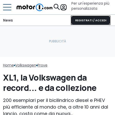
Per un'esperienza più
personalizzata
News
REGISTRATI / ACCEDI
Letto king size o una
Perché le auto moderne
lounge? Sunlight
Volkswagen riv
restano più fresche
stupisce con i suoi
Fantacalcio c
anche sotto il sole
camper
funzioni
Home
Volkswagen
Prove
XL1, la Volkswagen da
record... e da collezione
200 esemplari per il bicilindrico diesel e PHEV
più efficiente al mondo che, a oltre 10 anni dal
lancio, costa come da nuova...