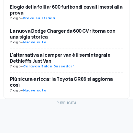
Elogio della follia: 600 furibondi cavalli messi alla
prova
7 ago
-
Prove su strada
La nuova Dodge Charger da 600 CV ritorna con
una sigla storica
7 ago
-
Nuove auto
L'alternativa al camper van è il semintegrale
Dethleffs Just Van
7 ago
-
Caravan Salon Dussedorf
Più sicura e ricca: la Toyota GR86 si aggiorna
così
7 ago
-
Nuove auto