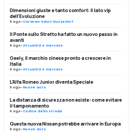
Dimensioni giuste e tanto comfort: il lato vip
dell'Evoluzione
6 ago
-
Caravan Salon Dussedorf
Il Ponte sullo Stretto ha fatto un nuovo passo in
avanti
6 ago
-
Attualità e mercato
Geely, il marchio cinese pronto a crescere in
Italia
6 ago
-
Attualità e mercato
L'Alfa Romeo Junior diventa Speciale
6 ago
-
Nuove auto
La distanza di sicurezza non esiste: come evitare
il tamponamento
6 ago
-
Codice della strada
Questa nuova Nissan potrebbe arrivare in Europa
6 ago
-
Nuove auto