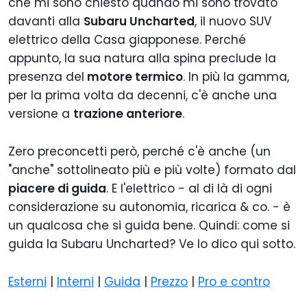
che mi sono chiesto quando mi sono trovato
davanti alla
Subaru Uncharted
, il nuovo SUV
elettrico della Casa giapponese. Perché
appunto, la sua natura alla spina preclude la
presenza del
motore termico
. In più la gamma,
per la prima volta da decenni, c'è anche una
versione a
trazione anteriore
.
Zero preconcetti però, perché c'è anche (un
"anche" sottolineato più e più volte) formato dal
piacere di guida
. E l'elettrico - al di là di ogni
considerazione su autonomia, ricarica & co. - è
un qualcosa che si guida bene. Quindi: come si
guida la Subaru Uncharted? Ve lo dico qui sotto.
Esterni
|
Interni
|
Guida
|
Prezzo
|
Pro e contro