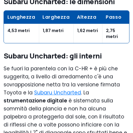
Subaru Uncharted: le dimensioni
Lunghezza
Larghezza
Altezza
Passo
4,53 metri
1,87 metri
1,62 metri
2,75
metri
Subaru Uncharted: gli interni
Se fuori la parentela con la C-HR + è più che
suggerita, a livello di arredamento c'è una
sovrapposizione netta tra la versione firmata
Toyota e la
Subaru Uncharted
. La
strumentazione digitale
è sistemata sulla
sommità della plancia e non ha alcuna
palpebra a proteggerla dal sole, con il risultato
di riflessi che a volte possono inficiare con la
leggibilità I 7" di diagonale sono sfruttati bene e