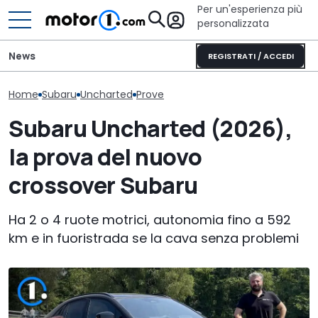
Per un'esperienza più
personalizzata
News
REGISTRATI / ACCEDI
Home
Subaru
Uncharted
Prove
Subaru Uncharted (2026),
Subaru Uncharted (2026),
Il nuovo pick-up di Ford
Benetton Rugb
non avete idea di cosa
costerà meno di 26.000
insieme per q
la prova del nuovo
riesce a fare
euro
stagioni
crossover Subaru
Ha 2 o 4 ruote motrici, autonomia fino a 592
km e in fuoristrada se la cava senza problemi