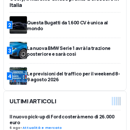
Italia
Questa Bugatti da 1.600 CV è unica al
2
mondo
La nuova BMW Serie 1 avrà la trazione
3
posteriore e sarà così
Le previsioni del traffico per il weekend 8-
4
9 agosto 2026
ULTIMI ARTICOLI
Il nuovo pick-up di Ford costerà meno di 26.000
euro
6 ago
-
Attualità e mercato